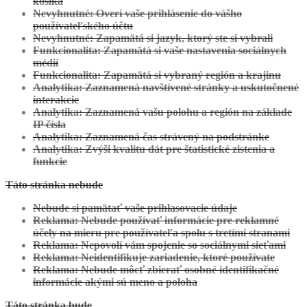
košíka
Nevyhnutné: Overí vaše prihlásenie do vášho
používateľského účtu
Nevyhnutné: Zapamätá si jazyk, ktorý ste si vybrali
Funkcionalita: Zapamätá si vaše nastavenia sociálnych
médií
Funkcionalita: Zapamätá si vybraný región a krajinu
Analytika: Zaznamená navštívené stránky a uskutočnené
interakcie
Analytika: Zaznamená vašu polohu a región na základe
IP čísla
Analytika: Zaznamená čas strávený na podstránke
Analytika: Zvýši kvalitu dát pre štatistické zistenia a
funkcie
Táto stránka nebude
Nebude si pamätať vaše prihlasovacie údaje
Reklama: Nebude používať informácie pre reklamné
účely na mieru pre používateľa spolu s tretími stranami
Reklama: Nepovolí vám spojenie so sociálnymi sieťami
Reklama: Neidentifikuje zariadenie, ktoré používate
Reklama: Nebude môcť zbierať osobné identifikačné
informácie akými sú meno a poloha
Táto stránka bude