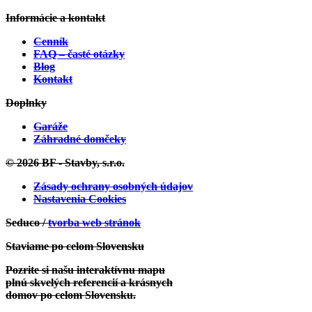
Informácie a kontakt
Cenník
FAQ – časté otázky
Blog
Kontakt
Doplnky
Garáže
Záhradné domčeky
© 2026 BF - Stavby, s.r.o.
Zásady ochrany osobných údajov
Nastavenia Cookies
Seduco /
tvorba web stránok
Staviame po celom Slovensku
Pozrite si našu interaktívnu mapu
plnú skvelých referencií a krásnych
domov po celom Slovensku.