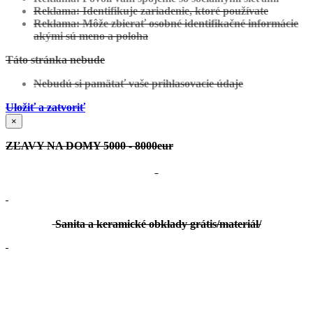
Reklama: Identifikuje zariadenie, ktoré používate
Reklama: Môže zbierať osobné identifikačné informácie
akými sú meno a poloha
Táto stránka nebude
Nebudú si pamätať vaše prihlasovacie údaje
Uložiť a zatvoriť
×
ZĽAVY NA DOMY 5000 - 8000eur
Sanita a keramické obklady grátis/materiál/