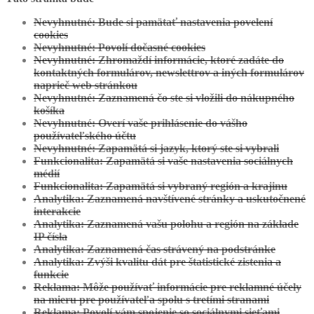
Nevyhnutné: Bude si pamätať nastavenia povelení
cookies
Nevyhnutné: Povolí dočasné cookies
Nevyhnutné: Zhromaždí informácie, ktoré zadáte do
kontaktných formulárov, newslettrov a iných formulárov
naprieč web stránkou
Nevyhnutné: Zaznamená čo ste si vložili do nákupného
košíka
Nevyhnutné: Overí vaše prihlásenie do vášho
používateľského účtu
Nevyhnutné: Zapamätá si jazyk, ktorý ste si vybrali
Funkcionalita: Zapamätá si vaše nastavenia sociálnych
médií
Funkcionalita: Zapamätá si vybraný región a krajinu
Analytika: Zaznamená navštívené stránky a uskutočnené
interakcie
Analytika: Zaznamená vašu polohu a región na základe
IP čísla
Analytika: Zaznamená čas strávený na podstránke
Analytika: Zvýši kvalitu dát pre štatistické zistenia a
funkcie
Reklama: Môže používať informácie pre reklamné účely
na mieru pre používateľa spolu s tretími stranami
Reklama: Povolí vám spojenie so sociálnymi sieťami