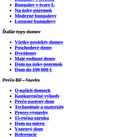
Bungalov v tvare L
Na úzky pozemok
Moderné bungalovy
Luxusné bungalovy
Ďalšie typy domov
Všetky projekty domov
Poschodové domy
Dvojdomy
Malé rodinné domy
Dom na úzky pozemok
Dom do 100 000 €
Prečo BF - Stavby
O našich domoch
Konkurenčné výhody
Prečo pasívny dom
Technológie a materiály
Proces výstavby
15-ročná záruka
Dom na mieru
Vzorový dom
Referencie