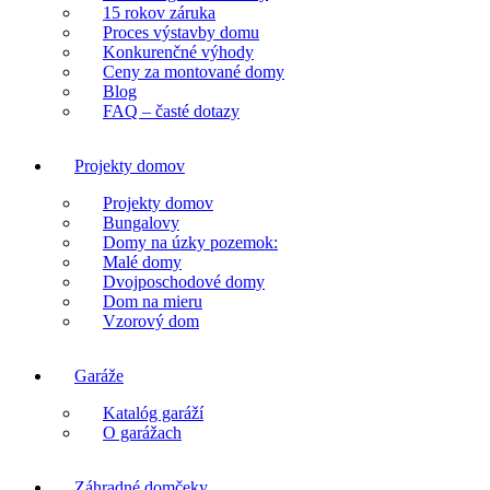
15 rokov záruka
Proces výstavby domu
Konkurenčné výhody
Ceny za montované domy
Blog
FAQ – časté dotazy
Projekty domov
Projekty domov
Bungalovy
Domy na úzky pozemok:
Malé domy
Dvojposchodové domy
Dom na mieru
Vzorový dom
Garáže
Katalóg garáží
O garážach
Záhradné domčeky