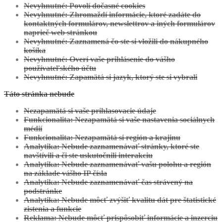
Nevyhnutné: Povolí dočasné cookies
Nevyhnutné: Zhromaždí informácie, ktoré zadáte do
kontaktných formulárov, newslettrov a iných formulárov
naprieč web stránkou
Nevyhnutné: Zaznamená čo ste si vložili do nákupného
košíka
Nevyhnutné: Overí vaše prihlásenie do vášho
používateľského účtu
Nevyhnutné: Zapamätá si jazyk, ktorý ste si vybrali
Táto stránka nebude
Nezapamätá si vaše prihlasovacie údaje
Funkcionalita: Nezapamätá si vaše nastavenia sociálnych
médií
Funkcionalita: Nezapamätá si región a krajinu
Analytika: Nebude zaznamenávať stránky, ktoré ste
navštívili a či ste uskutočnili interakciu
Analytika: Nebude zaznamenávať vašu polohu a región
na základe vášho IP čísla
Analytika: Nebude zaznamenávať čas strávený na
podstránke
Analytika: Nebude môcť zvýšiť kvalitu dát pre štatistické
zistenia a funkcie
Reklama: Nebude môcť prispôsobiť informácie a inzerciu