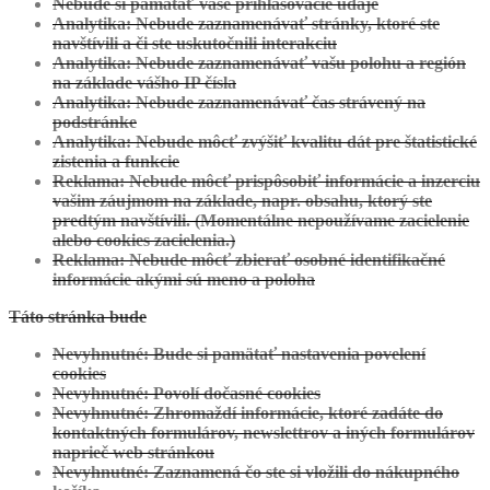
Nebude si pamätať vaše prihlasovacie údaje
Analytika: Nebude zaznamenávať stránky, ktoré ste
navštívili a či ste uskutočnili interakciu
Analytika: Nebude zaznamenávať vašu polohu a región
na základe vášho IP čísla
Analytika: Nebude zaznamenávať čas strávený na
podstránke
Analytika: Nebude môcť zvýšiť kvalitu dát pre štatistické
zistenia a funkcie
Reklama: Nebude môcť prispôsobiť informácie a inzerciu
vašim záujmom na základe, napr. obsahu, ktorý ste
predtým navštívili. (Momentálne nepoužívame zacielenie
alebo cookies zacielenia.)
Reklama: Nebude môcť zbierať osobné identifikačné
informácie akými sú meno a poloha
Táto stránka bude
Nevyhnutné: Bude si pamätať nastavenia povelení
cookies
Nevyhnutné: Povolí dočasné cookies
Nevyhnutné: Zhromaždí informácie, ktoré zadáte do
kontaktných formulárov, newslettrov a iných formulárov
naprieč web stránkou
Nevyhnutné: Zaznamená čo ste si vložili do nákupného