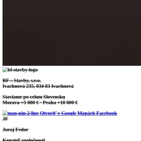
BF – Stavby, s.r.o.
Ivachnová 235, 034 83 Ivachnová
Staviame po celom Slovensku
Morava +5 000 € · Praha +10 000 €
Otvoriť v Google Mapách
Facebook
JF
Juraj Fedor
Konateľ spoločnosti