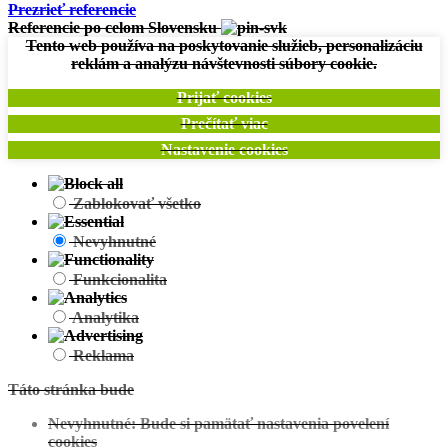
Prezrieť referencie
Referencie po celom Slovensku
Tento web používa na poskytovanie služieb, personalizáciu
reklám a analýzu návštevnosti súbory cookie.
Prijať cookies
Prečítať viac
Nastavenie cookies
Zablokovať všetko
Nevyhnutné
Funkcionalita
Analytika
Reklama
Táto stránka bude
Nevyhnutné: Bude si pamätať nastavenia povelení
cookies