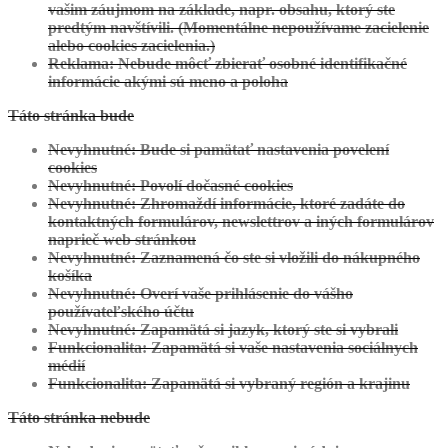
vašim záujmom na základe, napr. obsahu, ktorý ste
predtým navštívili. (Momentálne nepoužívame zacielenie
alebo cookies zacielenia.)
Reklama: Nebude môcť zbierať osobné identifikačné
informácie akými sú meno a poloha
Táto stránka bude
Nevyhnutné: Bude si pamätať nastavenia povelení
cookies
Nevyhnutné: Povolí dočasné cookies
Nevyhnutné: Zhromaždí informácie, ktoré zadáte do
kontaktných formulárov, newslettrov a iných formulárov
naprieč web stránkou
Nevyhnutné: Zaznamená čo ste si vložili do nákupného
košíka
Nevyhnutné: Overí vaše prihlásenie do vášho
používateľského účtu
Nevyhnutné: Zapamätá si jazyk, ktorý ste si vybrali
Funkcionalita: Zapamätá si vaše nastavenia sociálnych
médií
Funkcionalita: Zapamätá si vybraný región a krajinu
Táto stránka nebude