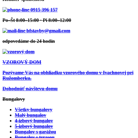
0915 396 157
Po–Št 8:00–15:00 · Pi 8:00–12:00
bfstavby@gmail.com
odpovedáme do 24 hodín
VZOROVÝ DOM
Pozývame Vás na obhliadku vzorového domu v Ivachnovej pri
Ružomberku.
Dohodnúť návštevu domu
Bungalovy
Všetky bungalovy
Malý bungalov
4-izbový bungalov
5-izbový bungalov
Bungalov s garážou
Bungalov s terasou