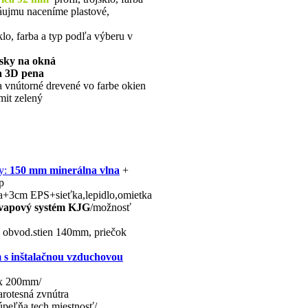
áujmu naceníme plastové,
lo, farba a typ podľa výberu v
ásky na okná
a 3D pena
a vnútorné drevené vo farbe okien
mit zelený
by:
150 mm minerálna vlna
+
p
a+3cm EPS+sieťka,lepidlo,omietka
vapový systém KJG
/možnosť
é obvod.stien 140mm, priečok
m s inštalačnou vzduchovou
2x 200mm/
rotesná zvnútra
úpeľňa,tech.miestnosť/