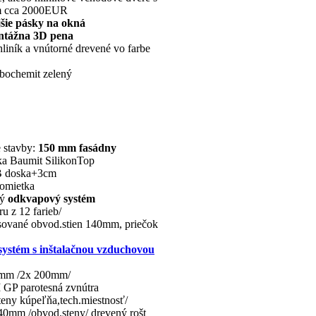
m cca 2000EUR
šie pásky na okná
ntážna 3D pena
hliník a vnútorné drevené vo farbe
 bochemit zelený
e stavby:
150 mm fasádny
a Baumit SilikonTop
SB doska+3cm
,omietka
ný
odkvapový systém
u z 12 farieb/
isované obvod.stien 140mm, priečok
systém s inštalačnou vzduchovou
0 mm /2x 200mm/
 GP parotesná zvnútra
steny kúpeľňa,tech.miestnosť/
40mm /obvod.steny/ drevený rošt