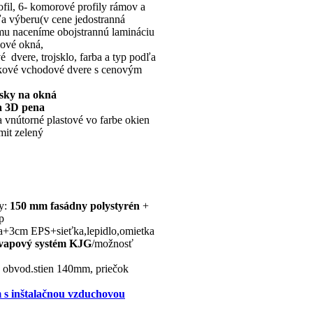
fil, 6- komorové profily rámov a
dľa výberu(v cene jedostranná
jmu naceníme obojstrannú lamináciu
kové okná,
 dvere, trojsklo, farba a typ podľa
níkové vchodové dvere s cenovým
ásky na okná
a 3D pena
a vnútorné plastové vo farbe okien
mit zelený
by:
150 mm fasádny polystyrén
+
p
a+3cm EPS+sieťka,lepidlo,omietka
vapový systém
KJG
/možnosť
é obvod.stien 140mm, priečok
m s inštalačnou vzduchovou