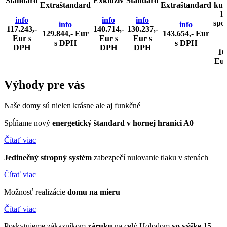
Štandard
Exkluzív
Štandard
Extraštandard
Extraštandard
kuc
li
info
info
info
spo
info
info
117.243,-
140.714,-
130.237,-
129.844,- Eur
143.654,- Eur
Eur s
Eur s
Eur s
s DPH
s DPH
DPH
DPH
DPH
16
Eur
Výhody
pre vás
Naše domy sú nielen krásne ale aj funkčné
Spĺňame nový
energetický štandard v hornej hranici A0
Čítať viac
Jedinečný stropný systém
zabezpečí nulovanie tlaku v stenách
Čítať viac
Možnosť realizácie
domu
na mieru
Čítať viac
Poskytujeme zákazníkom
záruku
na celý Holodom
vo výške 15