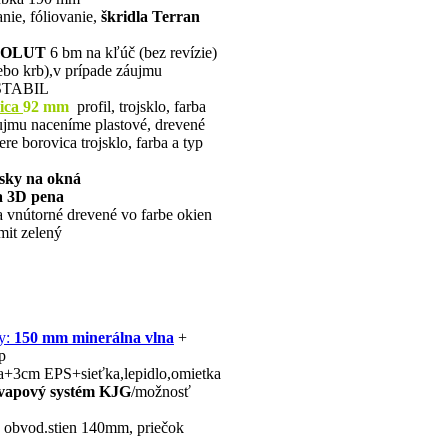
anie, fóliovanie,
škridla Terran
OLUT
6 bm na kľúč (bez revízie)
lebo krb),v prípade záujmu
 STABIL
vica
92 mm
profil, trojsklo, farba
ujmu naceníme plastové, drevené
e borovica trojsklo, farba a typ
ásky na okná
a 3D pena
a vnútorné drevené vo farbe okien
mit zelený
by:
150 mm minerálna vlna
+
p
a+3cm EPS+sieťka,lepidlo,omietka
vapový systém
KJG
/možnosť
é obvod.stien 140mm, priečok