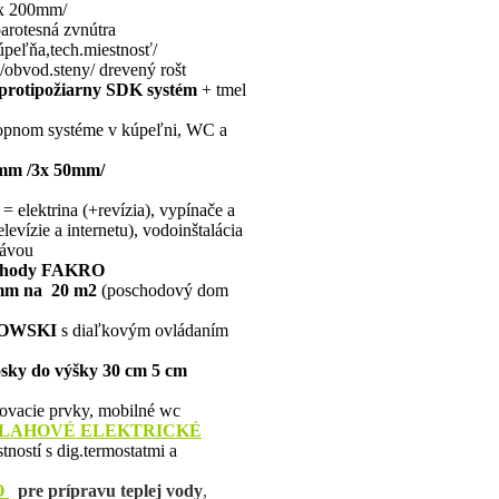
2x 200mm/
rotesná zvnútra
úpeľňa,tech.miestnosť/
obvod.steny/ drevený rošt
 protipožiarny SDK systém
+ tmel
ropnom systéme v kúpeľni, WC a
 mm /3x 50mm/
= elektrina (+revízia), vypínače a
evízie a internetu), vodoinštalácia
rávou
schody FAKRO
mm na 20 m2
(poschodový dom
IOWSKI
s diaľkovým ovládaním
osky do výšky 30 cm 5 cm
jovacie prvky, mobilné wc
DLAHOVÉ
ELEKTRICKÉ
ností s dig.termostatmi a
O
pre prípravu teplej vody
,