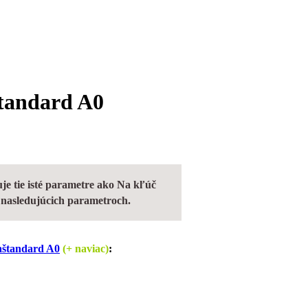
tandard A0
e tie isté parametre ako Na kľúč
v nasledujúcich parametroch.
aštandard A0
(+ naviac)
: