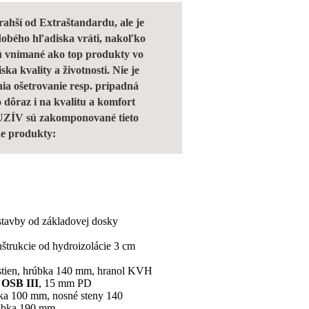
hší od Extraštandardu, ale je
hodobého hľadiska vráti, nakoľko
sú vnímané ako top produkty vo
ska kvality a životnosti. Nie je
ia ošetrovanie resp. prípadná
 dôraz i na kvalitu a komfort
ZÍV sú zakomponované tieto
ne produkty:
stavby od základovej dosky
štrukcie od hydroizolácie 3 cm
stien, hrúbka 140 mm, hranol KVH
OSB III
, 15 mm PD
bka 100 mm, nosné steny 140
rúbka 190 mm