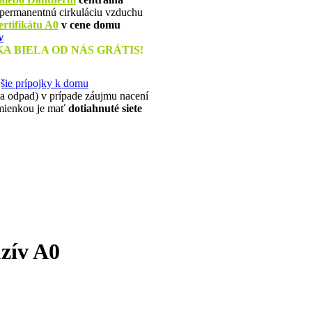
permanentnú cirkuláciu vzduchu
ertifikátu A0
v cene domu
v
 BIELA OD NÁS GRÁTIS!
šie prípojky k domu
e a odpad) v prípade záujmu nacení
dmienkou je mať
dotiahnuté siete
zív A0