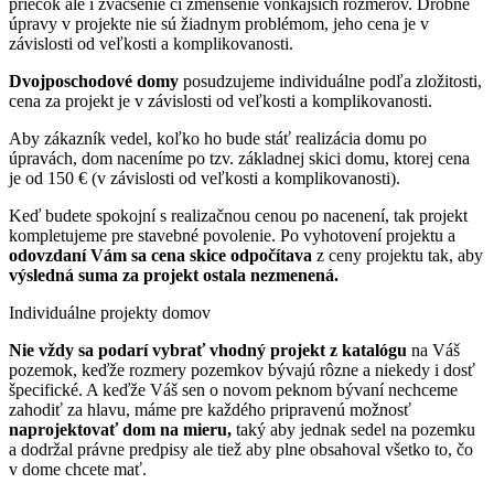
priečok ale i zväčšenie či zmenšenie vonkajších rozmerov. Drobné
úpravy v projekte nie sú žiadnym problémom, jeho cena je v
závislosti od veľkosti a komplikovanosti.
Dvojposchodové domy
posudzujeme individuálne podľa zložitosti,
cena za projekt je v závislosti od veľkosti a komplikovanosti.
Aby zákazník vedel, koľko ho bude stáť realizácia domu po
úpravách, dom naceníme po tzv. základnej skici domu, ktorej cena
je od 150 € (v závislosti od veľkosti a komplikovanosti).
Keď budete spokojní s realizačnou cenou po nacenení, tak projekt
kompletujeme pre stavebné povolenie.
Po vyhotovení projektu a
odovzdaní Vám sa cena skice odpočítava
z ceny projektu tak, aby
výsledná suma
za projekt
ostala nezmenená.
Individuálne
projekty domov
Nie vždy sa podarí vybrať vhodný projekt z katalógu
na Váš
pozemok, keďže
rozmery pozemkov bývajú rôzne
a niekedy i dosť
špecifické. A keďže Váš sen o novom peknom bývaní nechceme
zahodiť za hlavu, máme pre každého pripravenú možnosť
naprojektovať dom na mieru,
taký aby jednak sedel na pozemku
a dodržal právne predpisy ale tiež aby plne obsahoval všetko to, čo
v dome chcete mať.