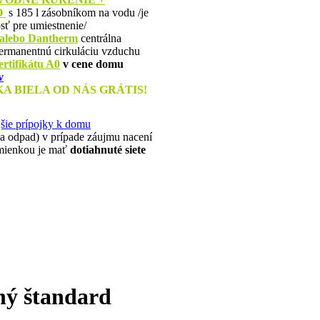
O
s 185 l zásobníkom na vodu
/je
sť pre umiestnenie/
lebo Dantherm
centrálna
permanentnú cirkuláciu vzduchu
ertifikátu A0
v cene domu
v
 BIELA OD NÁS GRÁTIS!
šie prípojky k domu
e a odpad) v prípade záujmu nacení
dmienkou je mať
dotiahnuté siete
ný štandard