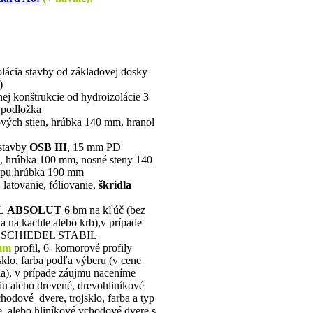
lácia stavby od základovej dosky
)
ej konštrukcie od hydroizolácie 3
 podložka
vých stien, hrúbka 140 mm, hranol
stavby
OSB III
, 15 mm PD
k, hrúbka 100 mm, nosné steny 140
opu,hrúbka 190 mm
 latovanie, fóliovanie,
škridla
L
ABSOLUT
6 bm na kľúč (bez
va na kachle alebo krb),v prípade
aj SCHIEDEL STABIL
mm
profil, 6- komorové profily
jsklo, farba podľa výberu (v cene
ia), v prípade záujmu naceníme
iu alebo drevené, drevohliníkové
hodové dvere, trojsklo, farba a typ
, alebo hliníkové vchodové dvere s