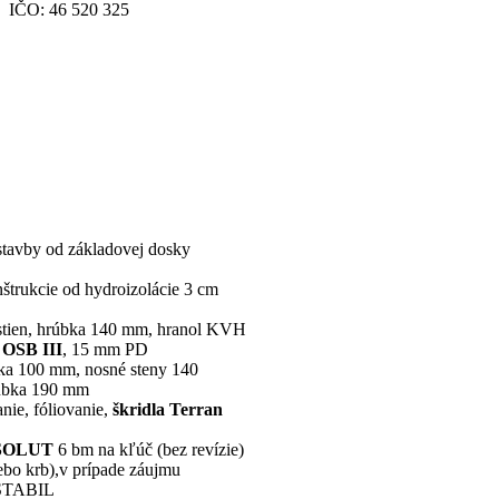
IČO: 46 520 325
stavby od základovej dosky
štrukcie od hydroizolácie 3 cm
stien, hrúbka 140 mm, hranol KVH
OSB III
, 15 mm PD
bka 100 mm, nosné steny 140
rúbka 190 mm
anie, fóliovanie,
škridla Terran
SOLUT
6 bm na kľúč (bez revízie)
lebo krb),v prípade záujmu
 STABIL