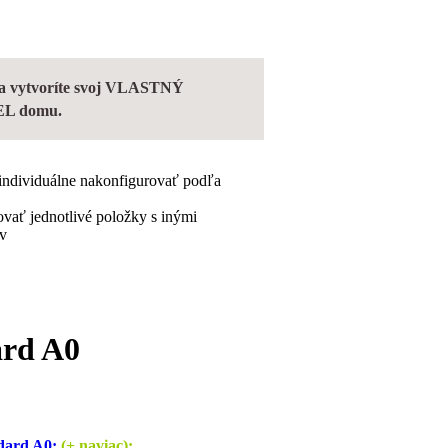
te a vytvoríte svoj VLASTNÝ
L domu.
individuálne nakonfigurovať podľa
vať jednotlivé položky s inými
v
rd A0
dard A0:
(+ naviac):