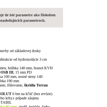
e tie isté parametre ako Holodom
v nasledujúcich parametroch.
stavby od základovej dosky
štrukcie od hydroizolácie 3 cm
stien, hrúbka 140 mm, hranol KVH
OSB III
, 15 mm PD
bka 100 mm, nosné steny 140
rúbka 190 mm
anie, fóliovanie,
škridla Terran
SOLUT
6 bm na kľúč (bez revízie)
lebo krb),v prípade záujmu
 STABIL
ica 92 mm
profil, trojsklo, farba