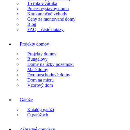
15 rokov záruka
Proces výstavby domu
Konkurenčné výhody
Ceny za montované domy
Blog
FAQ – časté dotazy
Projekty domov
Projekty domov
Bungalovy
Domy na úzky pozemok:
Malé domy
Dvojposchodové domy
Dom na mieru
Vzorový dom
Garáže
Katalóg garáží
O garážach
Záhradné domčeky