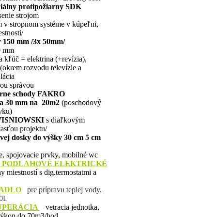
ciálny protipožiarny SDK
senie strojom
 v stropnom systéme v kúpeľni,
stnosti/
y 150 mm /3x 50mm/
0 mm
 kľúč = elektrina (+revízia),
(okrem rozvodu televízie a
lácia
nou správou
iarne schody FAKRO
ha 30 mm na 20m2
(poschodový
vku)
 WISNIOWSKI
s diaľkovým
časťou projektu/
ovej dosky do výšky 30 cm 5 cm
, spojovacie prvky, mobilné wc
E PODLAHOVÉ
ELEKTRICKÉ
 miestností s dig.termostatmi a
PADLO
pre prípravu teplej vody,
0L
UPERÁCIA
vetracia jednotka,
výkon do 70m3/hod