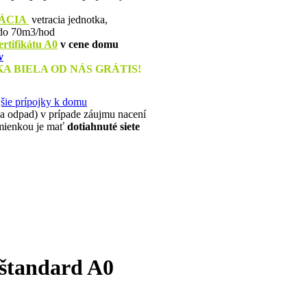
ÁCIA
vetracia jednotka,
 do 70m3/hod
ertifikátu A0
v cene domu
v
 BIELA OD NÁS GRÁTIS!
šie prípojky k domu
e a odpad) v prípade záujmu nacení
dmienkou je mať
dotiahnuté siete
štandard A0