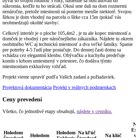
býval so svojou rodinou 3 roky, následne sa odsťahovali do
súkromia, keďže tu ho strácali. Okná sme dali na dom rozmermi
nenáročne, pretože miestnosti sú pomerne menšie niektoré. Svojou
šírkou je dom vhodný na parcelu o šírke cca 15m /pokiaľ vás
neobmedzujú okolité stavby/.
Celkový interiér je o ploche 105,4m2 , je tu ale kopec miestností a
domček je vhodný i pre náročnejšieho zákazníka. Nájdete tu okrem
osobitného WC aj technickú miestnosť a dva veľké šatníky. Spanie
pre potreby 4-5 ľudí plne postačuje. Do dennej časti domu sa
vchádza cez elegantnú klenbu. Obývačku a kuchyňu predeľuje
komín s krbom umiestnený v priestore, čo dodáva týmto
miestnostiam exkluzívny vzhľad.
Projekt vieme upraviť podľa Vašich zadaní a požiadaviek.
Projektová dokumentácia
Projekt v reálnych podmienkach
Ceny prevedení
Všetko, čo jednotlivé etapy obsahujú,
nájdete v cenníku.
N
Exk
Holodom
Holodom
Na kľúč
Holodom
Na klúč
v