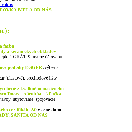
5 rokov
OVKA BIELA OD NÁS
ac):
a farba
nity a keramických obkladov
+lepidlá GRÁTIS, máme účtovanú
júce podlahy
EGGER
/
výber z
zar (plastové), prechodové lišty,
vyrobené z kvalitného masívneho
sco Doors + zárubňa + kľučka
tavby, ubytovanie, spojovacie
kého certifikátu A0
v cene domu
DY, SANITA OD NÁS