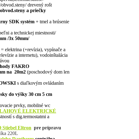
obvod.steny/ drevený rošt
obvod.steny a priečky
arny SDK systém
+ tmel a brúsenie
ľni a technickej miestnosti/
 mm /3x 50mm/
= elektrina (+revízia), vypínače a
evízie a internetu), vodoinštalácia
rávou
schody FAKRO
 mm na 20m2
(poschodový dom len
IOWSKI
s diaľkovým ovládaním
osky do výšky 30 cm 5 cm
jovacie prvky, mobilné wc
DLAHOVÉ
ELEKTRICKÉ
ností s dig.termostatmi a
O
Stiebel Eltron
pre prípravu
íka 22
0L
lebo Dantherm
centrálna