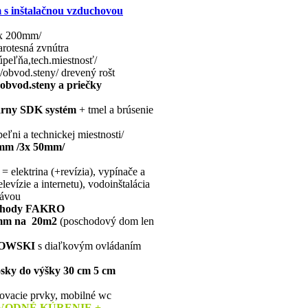
m s inštalačnou vzduchovou
2x 200mm/
rotesná zvnútra
úpeľňa,tech.miestnosť/
obvod.steny/ drevený rošt
obvod.steny a priečky
arny SDK systém
+ tmel a brúsenie
ľni a technickej miestnosti/
 mm /3x 50mm/
= elektrina (+revízia), vypínače a
evízie a internetu), vodoinštalácia
rávou
schody FAKRO
 mm na 20m2
(poschodový dom len
IOWSKI
s diaľkovým ovládaním
osky do výšky 30 cm 5 cm
jovacie prvky, mobilné wc
ODNÉ KÚRENIE +