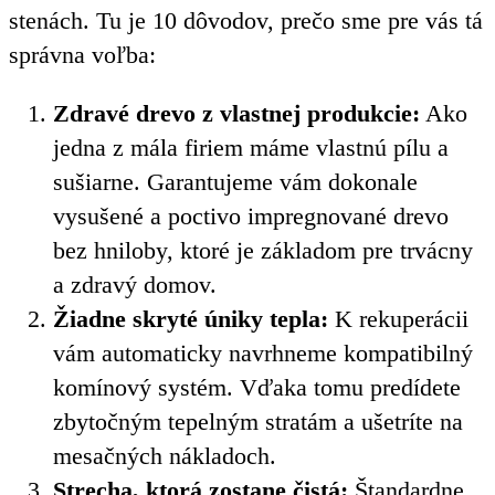
stenách. Tu je 10 dôvodov, prečo sme pre vás tá
správna voľba:
Zdravé drevo z vlastnej produkcie:
Ako
jedna z mála firiem máme vlastnú pílu a
sušiarne. Garantujeme vám dokonale
vysušené a poctivo impregnované drevo
bez hniloby, ktoré je základom pre trvácny
a zdravý domov.
Žiadne skryté úniky tepla:
K rekuperácii
vám automaticky navrhneme kompatibilný
komínový systém. Vďaka tomu predídete
zbytočným tepelným stratám a ušetríte na
mesačných nákladoch.
Strecha, ktorá zostane čistá:
Štandardne