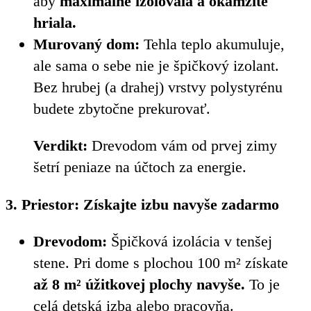
aby
maximálne izolovala a okamžite
hriala.
Murovaný dom:
Tehla teplo akumuluje,
ale sama o sebe nie je špičkový izolant.
Bez hrubej (a drahej) vrstvy polystyrénu
budete zbytočne prekurovať.
Verdikt:
Drevodom vám od prvej zimy
šetrí peniaze na účtoch za energie.
3. Priestor: Získajte izbu navyše zadarmo
Drevodom:
Špičková izolácia v tenšej
stene. Pri dome s plochou 100 m² získate
až 8 m² úžitkovej plochy navyše.
To je
celá detská izba alebo pracovňa.