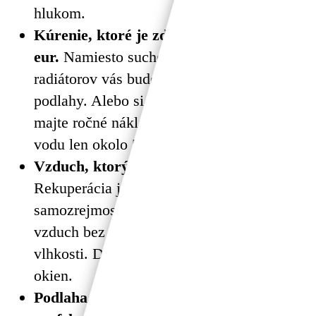
hlukom.
Kúrenie, ktoré je zdravé a šetrí tisíce
eur.
Namiesto suchého vzduchu z
radiátorov vás bude hriať prirodzené teplo z
podlahy. Alebo si zvoľte tepelné čerpadlo a
majte ročné náklady na kúrenie a teplú
vodu len okolo 500 €.
Vzduch, ktorý je čistejší ako vonku.
Rekuperácia je v našich domoch
samozrejmosť. Zabezpečí vám 24/7 čerstvý
vzduch bez alergénov, prachu a nadmernej
vlhkosti. Dýchajte zdravo bez otvárania
okien.
Podlaha, ktorá sa nebojí vody a