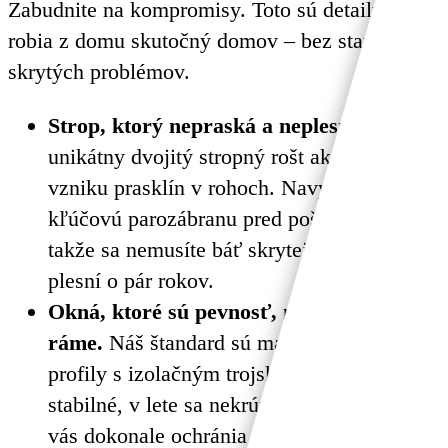
Zabudnite na kompromisy. Toto sú detaily, ktoré
robia z domu skutočný domov – bez starostí a
skrytých problémov.
Strop, ktorý nepraská a neplesnivie.
Náš
unikátny dvojitý stropný rošt aktívne bráni
vzniku prasklín v rohoch. Navyše chráni
kľúčovú parozábranu pred poškodením,
takže sa nemusíte báť skrytej vlhkosti a
plesní o pár rokov.
Okná, ktoré sú pevnosť, nie len sklo v
ráme.
Náš štandard sú masívne 92 mm
profily s izolačným trojsklom. Sú extrémne
stabilné, v lete sa nekrútia od tepla a v zime
vás dokonale ochránia pred chladom aj