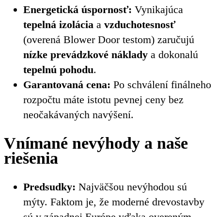
Energetická úspornosť:
Vynikajúca
tepelná izolácia
a
vzduchotesnosť
(overená Blower Door testom) zaručujú
nízke prevádzkové náklady
a dokonalú
tepelnú pohodu
.
Garantovaná cena:
Po schválení finálneho
rozpočtu máte istotu pevnej ceny bez
neočakávaných navýšení.
Vnímané nevýhody a naše
riešenia
Predsudky:
Najväčšou nevýhodou sú
mýty. Faktom je, že moderné drevostavby
sú v západnej Európe vďaka overeným