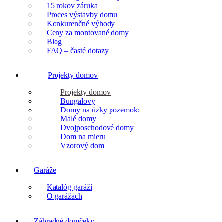
15 rokov záruka
Proces výstavby domu
Konkurenčné výhody
Ceny za montované domy
Blog
FAQ – časté dotazy
Projekty domov
Projekty domov
Bungalovy
Domy na úzky pozemok:
Malé domy
Dvojposchodové domy
Dom na mieru
Vzorový dom
Garáže
Katalóg garáží
O garážach
Záhradné domčeky