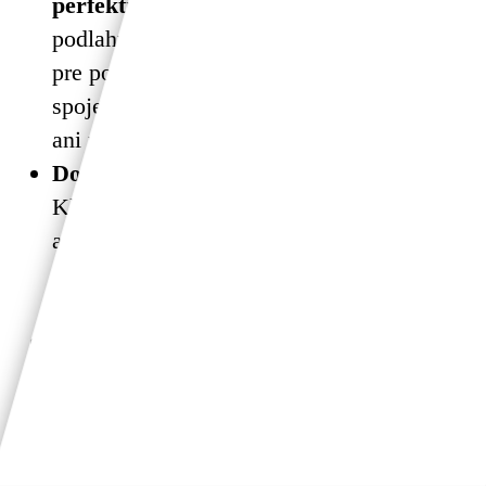
perfektne vedie teplo.
Ponúkame prémiové
podlahy PARADOR. Sú hustejšie (lepšie
pre podlahové kúrenie), majú voskované
spoje proti vode a pevný zámok, ktorý sa
ani po rokoch nerozíde.
Dom z dreva, ktorý sa nehrá s ohňom.
Kladieme dôraz na bezpečnosť. Preto ako
alternatívu k štandardu ponúkame
nehorľavú minerálnu vlnu na fasádu – pre
váš absolútny pokoj a istotu.
Vysnívaná kúpeľňa od dizajnéra
zadarmo.
Nechajte si od profesionálov
navrhnúť vašu dokonalú kúpeľňu. 3D
vizualizáciu od nášho partnera KRT
dostanete ako bonus od nás.