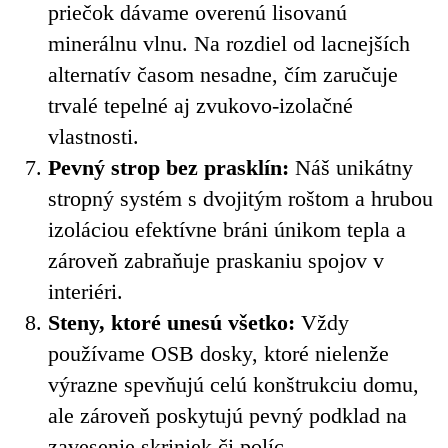
priečok dávame overenú lisovanú
minerálnu vlnu. Na rozdiel od lacnejších
alternatív časom nesadne, čím zaručuje
trvalé tepelné aj zvukovo-izolačné
vlastnosti.
Pevný strop bez prasklín:
Náš unikátny
stropný systém s dvojitým roštom a hrubou
izoláciou efektívne bráni únikom tepla a
zároveň zabraňuje praskaniu spojov v
interiéri.
Steny, ktoré unesú všetko:
Vždy
používame OSB dosky, ktoré nielenže
výrazne spevňujú celú konštrukciu domu,
ale zároveň poskytujú pevný podklad na
zavesenie skriniek či políc.