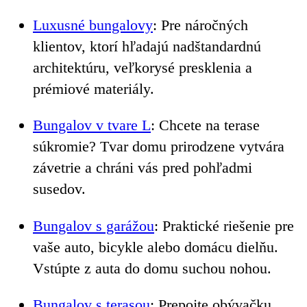
Luxusné bungalovy
: Pre náročných
klientov, ktorí hľadajú nadštandardnú
architektúru, veľkorysé presklenia a
prémiové materiály.
Bungalov v tvare L
: Chcete na terase
súkromie? Tvar domu prirodzene vytvára
závetrie a chráni vás pred pohľadmi
susedov.
Bungalov s garážou
: Praktické riešenie pre
vaše auto, bicykle alebo domácu dielňu.
Vstúpte z auta do domu suchou nohou.
Bungalov s terasou
: Prepojte obývačku