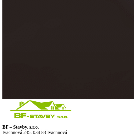
BF – Stavby, s.r.o.
Ivachnová 235, 034 83 Ivachnová