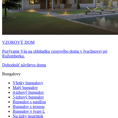
VZOROVÝ DOM
Pozývame Vás na obhliadku vzorového domu v Ivachnovej pri
Ružomberku.
Dohodnúť návštevu domu
Bungalovy
Všetky bungalovy
Malý bungalov
4-izbový bungalov
5-izbový bungalov
Bungalov s garážou
Bungalov s terasou
Bungalov v tvare L
Na úzky pozemok