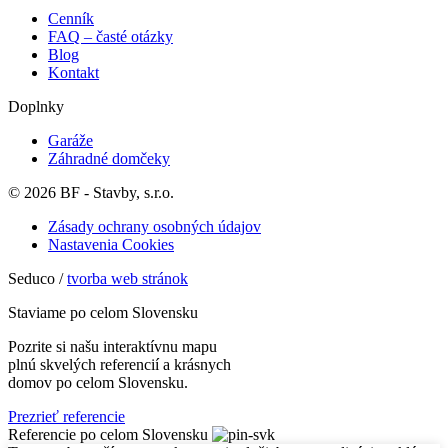
Cenník
FAQ – časté otázky
Blog
Kontakt
Doplnky
Garáže
Záhradné domčeky
© 2026 BF - Stavby, s.r.o.
Zásady ochrany osobných údajov
Nastavenia Cookies
Seduco /
tvorba web stránok
Staviame po celom Slovensku
Pozrite si našu interaktívnu mapu
plnú skvelých referencií a krásnych
domov po celom Slovensku.
Prezrieť referencie
Referencie po celom Slovensku