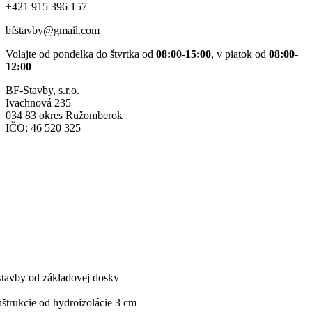
+421 915 396 157
bfstavby@gmail.com
Volajte od pondelka do štvrtka od
08:00-15:00
, v piatok od
08:00-
12:00
BF-Stavby, s.r.o.
Ivachnová 235
034 83 okres Ružomberok
IČO: 46 520 325
stavby od základovej dosky
štrukcie od hydroizolácie 3 cm