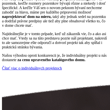
pozemok, keďže
rozmery pozemkov bývajú rôzne
a niekedy i dosť
špecifické. A keďže Váš sen o novom peknom bývaní nechceme
zahodiť za hlavu, máme pre každého pripravenú možnosť
naprojektovať dom na mieru,
taký aby jednak sedel na pozemku
a dodržal právne predpisy ale tiež aby plne obsahoval všetko to, čo
v dome chcete mať.
Najideálnejšie je v tomto prípade, keď už
zákazník vie, čo a ako asi
chce mať
. Vtedy sa na túto predstavu pozrie náš projektant, nakreslí
to ale samozrejme ešte odporučí a dotvorí projekt tak aby spĺňal i
praktickú stránku bývania.
Našou výhodou oproti konkurencii je, že individuálny projekt u nás
dostanete
za cenu upraveného katalógového domu.
Čítať viac o individuálnych projektoch