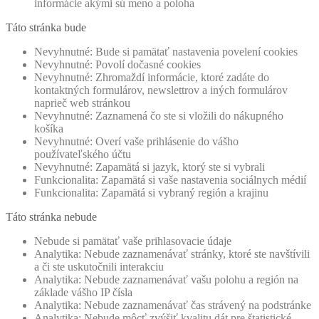
informácie akými sú meno a poloha
Táto stránka bude
Nevyhnutné: Bude si pamätať nastavenia povelení cookies
Nevyhnutné: Povolí dočasné cookies
Nevyhnutné: Zhromaždí informácie, ktoré zadáte do
kontaktných formulárov, newslettrov a iných formulárov
naprieč web stránkou
Nevyhnutné: Zaznamená čo ste si vložili do nákupného
košíka
Nevyhnutné: Overí vaše prihlásenie do vášho
používateľského účtu
Nevyhnutné: Zapamätá si jazyk, ktorý ste si vybrali
Funkcionalita: Zapamätá si vaše nastavenia sociálnych médií
Funkcionalita: Zapamätá si vybraný región a krajinu
Táto stránka nebude
Nebude si pamätať vaše prihlasovacie údaje
Analytika: Nebude zaznamenávať stránky, ktoré ste navštívili
a či ste uskutočnili interakciu
Analytika: Nebude zaznamenávať vašu polohu a región na
základe vášho IP čísla
Analytika: Nebude zaznamenávať čas strávený na podstránke
Analytika: Nebude môcť zvýšiť kvalitu dát pre štatistické