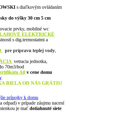
IOWSKI
s diaľkovým ovládaním
osky do výšky 30 cm 5 cm
jovacie prvky, mobilné wc
DLAHOVÉ
ELEKTRICKÉ
ností s dig.termostatmi a
O
pre prípravu teplej vody
,
ÁCIA
vetracia jednotka,
 do 70m3/hod
ertifikátu A0
v cene domu
v
 BIELA OD NÁS GRÁTIS!
šie prípojky k domu
e a odpad) v prípade záujmu nacení
dmienkou je mať
dotiahnuté siete