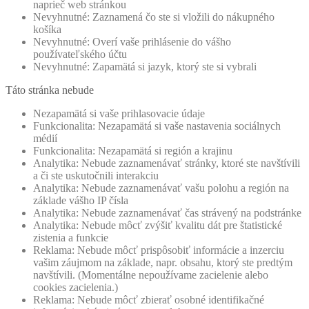
naprieč web stránkou
Nevyhnutné: Zaznamená čo ste si vložili do nákupného
košíka
Nevyhnutné: Overí vaše prihlásenie do vášho
používateľského účtu
Nevyhnutné: Zapamätá si jazyk, ktorý ste si vybrali
Táto stránka nebude
Nezapamätá si vaše prihlasovacie údaje
Funkcionalita: Nezapamätá si vaše nastavenia sociálnych
médií
Funkcionalita: Nezapamätá si región a krajinu
Analytika: Nebude zaznamenávať stránky, ktoré ste navštívili
a či ste uskutočnili interakciu
Analytika: Nebude zaznamenávať vašu polohu a región na
základe vášho IP čísla
Analytika: Nebude zaznamenávať čas strávený na podstránke
Analytika: Nebude môcť zvýšiť kvalitu dát pre štatistické
zistenia a funkcie
Reklama: Nebude môcť prispôsobiť informácie a inzerciu
vašim záujmom na základe, napr. obsahu, ktorý ste predtým
navštívili. (Momentálne nepoužívame zacielenie alebo
cookies zacielenia.)
Reklama: Nebude môcť zbierať osobné identifikačné