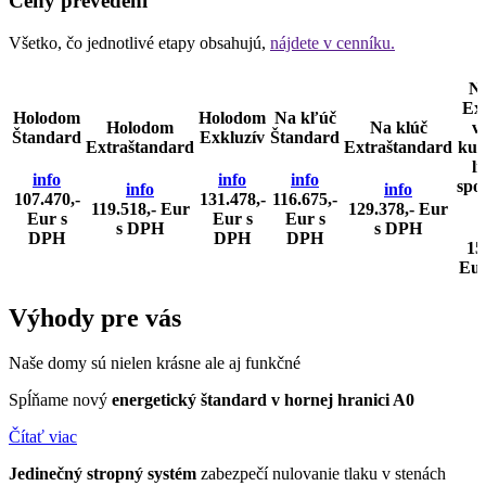
Ceny prevedení
Všetko, čo jednotlivé etapy obsahujú,
nájdete v cenníku.
N
Exk
Holodom
Holodom
Na kľúč
Holodom
Na klúč
v
Štandard
Exkluzív
Štandard
Extraštandard
Extraštandard
kuc
li
info
info
info
spo
info
info
107.470,-
131.478,-
116.675,-
119.518,- Eur
129.378,- Eur
Eur s
Eur s
Eur s
s DPH
s DPH
DPH
DPH
DPH
15
Eur
Výhody
pre vás
Naše domy sú nielen krásne ale aj funkčné
Spĺňame nový
energetický štandard v hornej hranici A0
Čítať viac
Jedinečný stropný systém
zabezpečí nulovanie tlaku v stenách