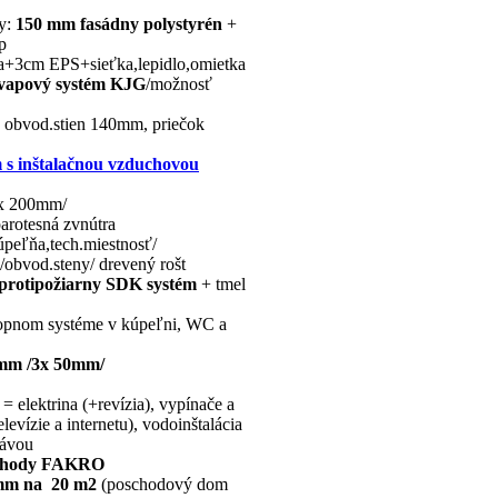
by:
150 mm fasádny polystyrén
+
p
a+3cm EPS+sieťka,lepidlo,omietka
vapový systém
KJG
/možnosť
é obvod.stien 140mm, priečok
m s inštalačnou vzduchovou
2x 200mm/
rotesná zvnútra
úpeľňa,tech.miestnosť/
obvod.steny/ drevený rošt
 protipožiarny SDK systém
+ tmel
ropnom systéme v kúpeľni, WC a
 mm /3x 50mm/
= elektrina (+revízia), vypínače a
evízie a internetu), vodoinštalácia
rávou
schody FAKRO
mm na 20 m2
(poschodový dom