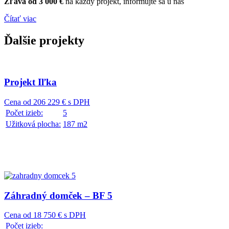
Zľava od 3 000 €
na každý projekt, informujte sa u nás
Čítať viac
Ďalšie
projekty
Projekt Iľka
Cena od 206 229 € s DPH
Počet izieb:
5
Užitková plocha:
187 m2
Záhradný domček – BF 5
Cena od 18 750 € s DPH
Počet izieb: