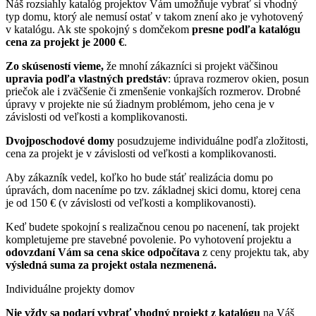
Náš rozsiahly katalóg projektov Vám umožňuje vybrať si vhodný
typ domu, ktorý ale nemusí ostať v takom znení ako je vyhotovený
v katalógu. Ak ste spokojný s domčekom
presne podľa katalógu
cena za projekt je 2000 €
.
Zo
skúseností vieme,
že mnohí zákazníci si projekt väčšinou
upravia podľa vlastných predstáv
: úprava rozmerov okien, posun
priečok ale i zväčšenie či zmenšenie vonkajších rozmerov. Drobné
úpravy v projekte nie sú žiadnym problémom, jeho cena je v
závislosti od veľkosti a komplikovanosti.
Dvojposchodové domy
posudzujeme individuálne podľa zložitosti,
cena za projekt je v závislosti od veľkosti a komplikovanosti.
Aby zákazník vedel, koľko ho bude stáť realizácia domu po
úpravách, dom naceníme po tzv. základnej skici domu, ktorej cena
je od 150 € (v závislosti od veľkosti a komplikovanosti).
Keď budete spokojní s realizačnou cenou po nacenení, tak projekt
kompletujeme pre stavebné povolenie.
Po vyhotovení projektu a
odovzdaní Vám sa cena skice odpočítava
z ceny projektu tak, aby
výsledná suma
za projekt
ostala nezmenená.
Individuálne
projekty domov
Nie vždy sa podarí vybrať vhodný projekt z katalógu
na Váš