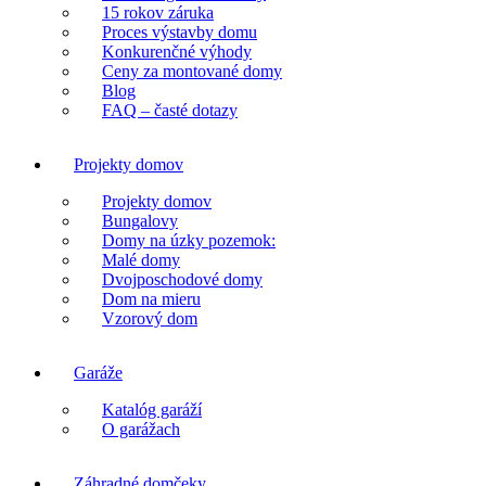
15 rokov záruka
Proces výstavby domu
Konkurenčné výhody
Ceny za montované domy
Blog
FAQ – časté dotazy
Projekty domov
Projekty domov
Bungalovy
Domy na úzky pozemok:
Malé domy
Dvojposchodové domy
Dom na mieru
Vzorový dom
Garáže
Katalóg garáží
O garážach
Záhradné domčeky