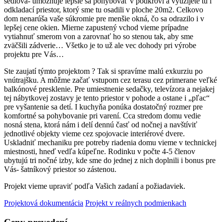
sedlová- umožnuje lepšie sa pohybovať v podkroví a využijete tu i
odkladací priestor, ktorý sme tu osadili v ploche 20m2. Celkovo
dom nenarúša vaše súkromie pre menšie okná, čo sa odrazilo i v
lepšej cene okien. Mierne zapustený vchod vieme prípadne
vytiahnuť smerom von a zarovnať ho so stenou tak, aby sme
zväčšili zádverie… Všetko je to už ale vec dohody pri výrobe
projektu pre Vás…
Ste zaujatí týmto projektom ? Tak si spravíme malú exkurziu po
vnútrajšku. A môžme začať vstupom cez terasu cez primerane veľké
balkónové presklenie. Pre umiestnenie sedačky, televízora a nejakej
tej nábytkovej zostavy je tento priestor v pohode a ostane i „pľac“
pre vyšantenie sa detí. I kuchyňa ponúka dostatočný rozmer pre
komfortné sa pohybovanie pri varení. Cca stredom domu vedie
nosná stena, ktorá nám i delí dennú časť od nočnej a navštíviť
jednotlivé objekty vieme cez spojovacie interiérové dvere.
Uskladniť mechaniku pre potreby riadenia domu vieme v technickej
miestnosti, hneď vedľa kúpeľne. Rodinku v počte 4-5 členov
ubytujú tri nočné izby, kde sme do jednej z nich doplnili i bonus pre
Vás- šatníkový priestor so zástenou.
Projekt vieme upraviť podľa Vašich zadaní a požiadaviek.
Projektová dokumentácia
Projekt v reálnych podmienkach