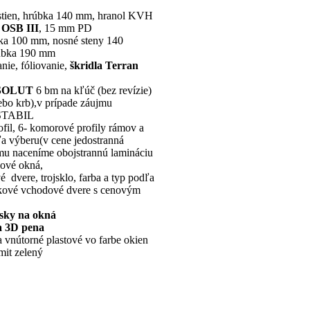
stien, hrúbka 140 mm, hranol KVH
OSB III
, 15 mm PD
bka 100 mm, nosné steny 140
rúbka 190 mm
anie, fóliovanie,
škridla Terran
SOLUT
6 bm na kľúč (bez revízie)
lebo krb),v prípade záujmu
 STABIL
fil, 6- komorové profily rámov a
dľa výberu(v cene jedostranná
jmu naceníme obojstrannú lamináciu
kové okná,
 dvere, trojsklo, farba a typ podľa
níkové vchodové dvere s cenovým
ásky na okná
a 3D pena
a vnútorné plastové vo farbe okien
mit zelený