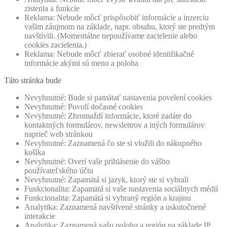
zistenia a funkcie
Reklama: Nebude môcť prispôsobiť informácie a inzerciu
vašim záujmom na základe, napr. obsahu, ktorý ste predtým
navštívili. (Momentálne nepoužívame zacielenie alebo
cookies zacielenia.)
Reklama: Nebude môcť zbierať osobné identifikačné
informácie akými sú meno a poloha
Táto stránka bude
Nevyhnutné: Bude si pamätať nastavenia povelení cookies
Nevyhnutné: Povolí dočasné cookies
Nevyhnutné: Zhromaždí informácie, ktoré zadáte do
kontaktných formulárov, newslettrov a iných formulárov
naprieč web stránkou
Nevyhnutné: Zaznamená čo ste si vložili do nákupného
košíka
Nevyhnutné: Overí vaše prihlásenie do vášho
používateľského účtu
Nevyhnutné: Zapamätá si jazyk, ktorý ste si vybrali
Funkcionalita: Zapamätá si vaše nastavenia sociálnych médií
Funkcionalita: Zapamätá si vybraný región a krajinu
Analytika: Zaznamená navštívené stránky a uskutočnené
interakcie
Analytika: Zaznamená vašu polohu a región na základe IP