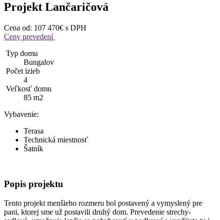
Projekt Lančaričová
Cena od:
107 470€
s DPH
Ceny prevedení
Typ domu
Bungalov
Počet izieb
4
Veľkosť domu
85 m2
Vybavenie:
Terasa
Technická miestnosť
Šatník
Popis
projektu
Tento projekt menšieho rozmeru bol postavený a vymyslený pre
pani, ktorej sme už postavili druhý dom. Prevedenie strechy-