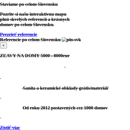
Staviame po celom Slovensku
Pozrite si našu interaktívnu mapu
plnú skvelých referencií a krásnych
domov po celom Slovensku.
Zobraziť projekt
Prezrieť referencie
Referencie po celom Slovensku
Velké Opatovice:
Projekt Individuálny
×
ZĽAVY NA DOMY 5000 - 8000eur
Sanita a keramické obklady grátis/materiál/
Zobraziť projekt
Od roku 2012 postavených cez 1000 domov
Mokrance:
Projekt Individuálny
Zistiť viac