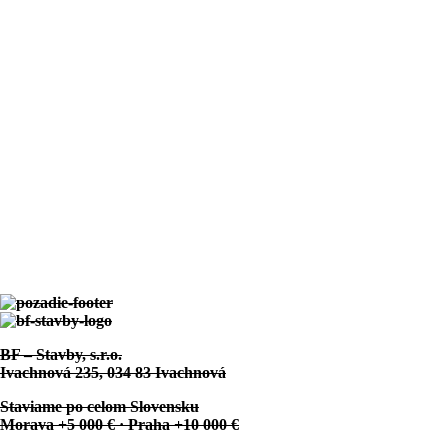
Zobraziť projekt
Golianovo:
Projekt Individuálny
Zobraziť projekt
Sliač:
Projekt Individuálny
BF – Stavby, s.r.o.
Ivachnová 235, 034 83 Ivachnová
Staviame po celom Slovensku
Morava +5 000 € · Praha +10 000 €