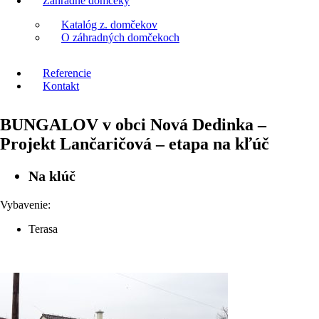
Záhradné domčeky
Katalóg z. domčekov
O záhradných domčekoch
Referencie
Kontakt
BUNGALOV v obci Nová Dedinka –
Projekt Lančaričová – etapa na kľúč
Na klúč
Vybavenie:
Terasa