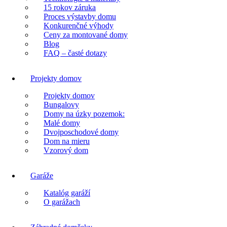
15 rokov záruka
Proces výstavby domu
Konkurenčné výhody
Ceny za montované domy
Blog
FAQ – časté dotazy
Projekty domov
Projekty domov
Bungalovy
Domy na úzky pozemok:
Malé domy
Dvojposchodové domy
Dom na mieru
Vzorový dom
Garáže
Katalóg garáží
O garážach