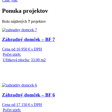
Čítať viac
zhotovený.
Ponuka
projektov
Ponúkame Vám jednotnú cenu na Slovensku a
Bolo nájdených
7
projektov
pre Českú republiku to je +3500 EUR s DPH.
Všetko, čo potrebujete vedieť
Záhradný domček – BF 7
o záhradných domčekoch
Cena od 16 950 € s DPH
Počet izieb:
Užitková plocha:
33.00 m2
Zabudnite na zastarané búdy na náradie.
Moderný záhradný domček je architektonickým
prvkom, ktorý spája funkčnosť s
minimalistickým dizajnom. Naše
záhradné
domčeky
charakterizujú čisté línie, veľké
Záhradný domček – BF 6
presklené plochy pre dostatok svetla a
Cena od 17 150 € s DPH
kombinácia kvalitného dreveného obkladu s
Počet izieb: