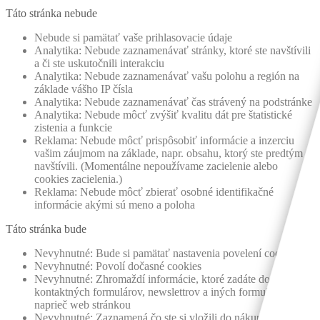
Táto stránka nebude
Nebude si pamätať vaše prihlasovacie údaje
Analytika: Nebude zaznamenávať stránky, ktoré ste navštívili
a či ste uskutočnili interakciu
Analytika: Nebude zaznamenávať vašu polohu a región na
základe vášho IP čísla
Analytika: Nebude zaznamenávať čas strávený na podstránke
Analytika: Nebude môcť zvýšiť kvalitu dát pre štatistické
zistenia a funkcie
Reklama: Nebude môcť prispôsobiť informácie a inzerciu
vašim záujmom na základe, napr. obsahu, ktorý ste predtým
navštívili. (Momentálne nepoužívame zacielenie alebo
cookies zacielenia.)
Reklama: Nebude môcť zbierať osobné identifikačné
informácie akými sú meno a poloha
Táto stránka bude
Nevyhnutné: Bude si pamätať nastavenia povelení cookies
Nevyhnutné: Povolí dočasné cookies
Nevyhnutné: Zhromaždí informácie, ktoré zadáte do
kontaktných formulárov, newslettrov a iných formulárov
naprieč web stránkou
Nevyhnutné: Zaznamená čo ste si vložili do nákupného