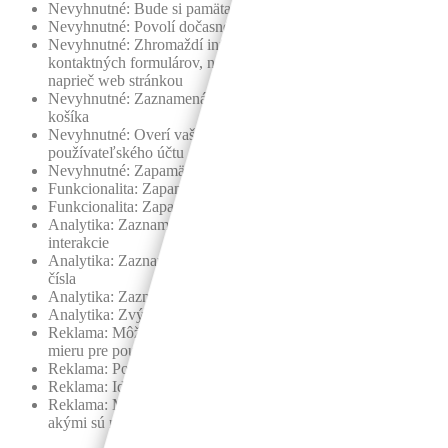
Nevyhnutné: Bude si pamätať nastavenia povelení cookies
Nevyhnutné: Povolí dočasné cookies
Nevyhnutné: Zhromaždí informácie, ktoré zadáte do
kontaktných formulárov, newslettrov a iných formulárov
naprieč web stránkou
Nevyhnutné: Zaznamená čo ste si vložili do nákupného
košíka
Nevyhnutné: Overí vaše prihlásenie do vášho
používateľského účtu
Nevyhnutné: Zapamätá si jazyk, ktorý ste si vybrali
Funkcionalita: Zapamätá si vaše nastavenia sociálnych médií
Funkcionalita: Zapamätá si vybraný región a krajinu
Analytika: Zaznamená navštívené stránky a uskutočnené
interakcie
Analytika: Zaznamená vašu polohu a región na základe IP
čísla
Analytika: Zaznamená čas strávený na podstránke
Analytika: Zvýši kvalitu dát pre štatistické zistenia a funkcie
Reklama: Môže používať informácie pre reklamné účely na
mieru pre používateľa spolu s tretími stranami
Reklama: Povolí vám spojenie so sociálnymi sieťami
Reklama: Identifikuje zariadenie, ktoré používate
Reklama: Môže zbierať osobné identifikačné informácie
akými sú meno a poloha