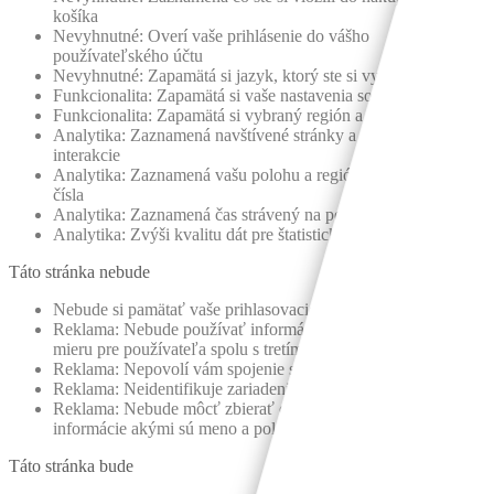
košíka
Nevyhnutné: Overí vaše prihlásenie do vášho
používateľského účtu
Nevyhnutné: Zapamätá si jazyk, ktorý ste si vybrali
Funkcionalita: Zapamätá si vaše nastavenia sociálnych médií
Funkcionalita: Zapamätá si vybraný región a krajinu
Analytika: Zaznamená navštívené stránky a uskutočnené
interakcie
Analytika: Zaznamená vašu polohu a región na základe IP
čísla
Analytika: Zaznamená čas strávený na podstránke
Analytika: Zvýši kvalitu dát pre štatistické zistenia a funkcie
Táto stránka nebude
Nebude si pamätať vaše prihlasovacie údaje
Reklama: Nebude používať informácie pre reklamné účely na
mieru pre používateľa spolu s tretími stranami
Reklama: Nepovolí vám spojenie so sociálnymi sieťami
Reklama: Neidentifikuje zariadenie, ktoré používate
Reklama: Nebude môcť zbierať osobné identifikačné
informácie akými sú meno a poloha
Táto stránka bude