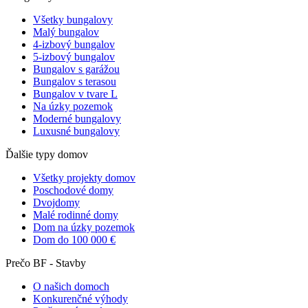
Všetky bungalovy
Malý bungalov
4-izbový bungalov
5-izbový bungalov
Bungalov s garážou
Bungalov s terasou
Bungalov v tvare L
Na úzky pozemok
Moderné bungalovy
Luxusné bungalovy
Ďalšie typy domov
Všetky projekty domov
Poschodové domy
Dvojdomy
Malé rodinné domy
Dom na úzky pozemok
Dom do 100 000 €
Prečo BF - Stavby
O našich domoch
Konkurenčné výhody