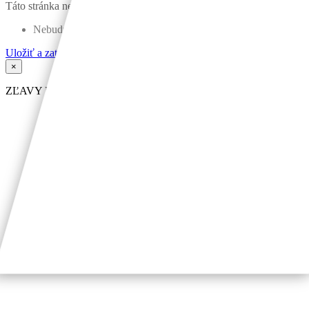
Táto stránka nebude
Nebudú si pamätať vaše prihlasovacie údaje
Uložiť a zatvoriť
×
ZĽAVY NA DOMY 5000 - 8000eur
Sanita a keramické obklady grátis/materiál/
Od roku 2012 postavených cez 1000 domov
Zistiť viac