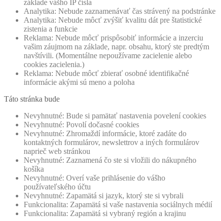
základe vášho IP čísla
Analytika: Nebude zaznamenávať čas strávený na podstránke
Analytika: Nebude môcť zvýšiť kvalitu dát pre štatistické
zistenia a funkcie
Reklama: Nebude môcť prispôsobiť informácie a inzerciu
vašim záujmom na základe, napr. obsahu, ktorý ste predtým
navštívili. (Momentálne nepoužívame zacielenie alebo
cookies zacielenia.)
Reklama: Nebude môcť zbierať osobné identifikačné
informácie akými sú meno a poloha
Táto stránka bude
Nevyhnutné: Bude si pamätať nastavenia povelení cookies
Nevyhnutné: Povolí dočasné cookies
Nevyhnutné: Zhromaždí informácie, ktoré zadáte do
kontaktných formulárov, newslettrov a iných formulárov
naprieč web stránkou
Nevyhnutné: Zaznamená čo ste si vložili do nákupného
košíka
Nevyhnutné: Overí vaše prihlásenie do vášho
používateľského účtu
Nevyhnutné: Zapamätá si jazyk, ktorý ste si vybrali
Funkcionalita: Zapamätá si vaše nastavenia sociálnych médií
Funkcionalita: Zapamätá si vybraný región a krajinu