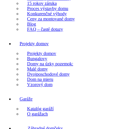
15 rokov záruka
Proces výstavby domu
Konkurenčné výhody
Ceny za montované domy
Blog
FAQ – časté dotazy
Projekty domov
Projekty domov
Bungalovy
Domy na úzky pozemok:
Malé domy
Dvojposchodové domy
Dom na mieru
Vzorový dom
Garáže
Katalóg garáží
O garážach
Záhradné domčeky