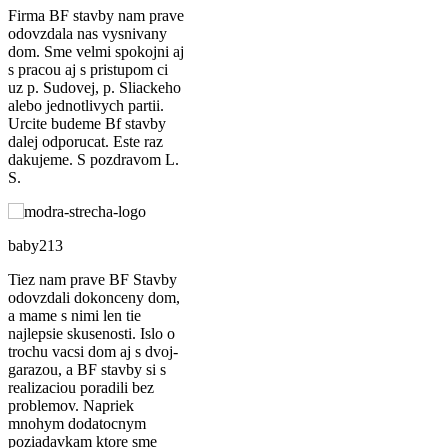
Firma BF stavby nam prave
estetiky a trvácnosti. Na rozdiel od alternatív,
odovzdala nas vysnivany
ktoré môžu vplyvom počasia degradovať, my
dom. Sme velmi spokojni aj
s pracou aj s pristupom ci
staviame z masívnych KVH a BSH hranolov.
uz p. Sudovej, p. Sliackeho
alebo jednotlivych partii.
Tieto konštrukčné materiály zaručujú
Urcite budeme Bf stavby
dalej odporucat. Este raz
výnimočnú stabilitu a dlhú životnosť. Drevo je
dakujeme. S pozdravom L.
navyše prírodný, ekologický materiál s
S.
vynikajúcimi izolačnými vlastnosťami, ktorý
prirodzene zapadne do každej záhrady.
baby213
Tiez nam prave BF Stavby
Praktické príslušenstvo a doplnky
odovzdali dokonceny dom,
a mame s nimi len tie
najlepsie skusenosti. Islo o
Váš
zahradny domcek
vybavíme presne podľa
trochu vacsi dom aj s dvoj-
garazou, a BF stavby si s
vašich potrieb. K štandardnej výbave, ako sú
realizaciou poradili bez
problemov. Napriek
plastové okná, dvere, odkvapový systém či
mnohym dodatocnym
poziadavkam ktore sme
kompletná elektroinštalácia, ponúkame aj