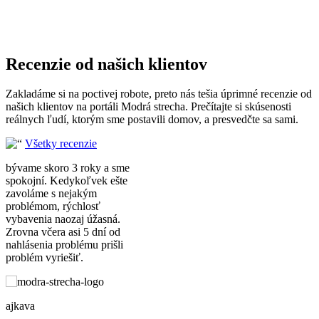
Hobby dielňa:
Priestor pre vaše projekty,
kde nebudete nikoho rušiť.
Relaxačná zóna:
Malé súkromné útočisko
Recenzie
od našich klientov
na čítanie alebo oddych s výhľadom do
Zakladáme si na poctivej robote, preto nás tešia úprimné recenzie od
záhrady.
našich klientov na portáli Modrá strecha. Prečítajte si skúsenosti
Letná kuchyňa alebo herňa pre
reálnych ľudí, ktorým sme postavili domov, a presvedčte sa sami.
deti:
Rozšírte obytný priestor a získajte
Všetky recenzie
nové miesto pre rodinné aktivity.
bývame skoro 3 roky a sme
spokojní. Kedykoľvek ešte
zavoláme s nejakým
Prečo je lepšou voľbou
problémom, rýchlosť
vybavenia naozaj úžasná.
drevený záhradný domček?
Zrovna včera asi 5 dní od
nahlásenia problému prišli
problém vyriešiť.
Na trhu nájdete aj plechové či plastové
domčeky, no
drevený záhradný
ajkava
domček
predstavuje investíciu do kvality,