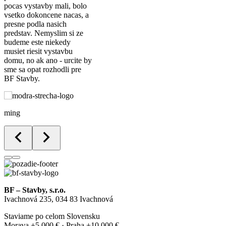
pocas vystavby mali, bolo
nadštandardné riešenia:
vsetko dokoncene nacas, a
presne podla nasich
predstav. Nemyslim si ze
Odolná podlaha:
Na výber máte
budeme este niekedy
musiet riesit vystavbu
štandardnú hydroizoláciu alebo prémiovú
domu, no ak ano - urcite by
sme sa opat rozhodli pre
epoxidovú liatu podlahu, ktorá je extrémne
BF Stavby.
odolná a ľahko sa udržiava.
Prispôsobenie základov:
Domček vieme
ming
uložiť na betónovú dosku alebo na
betónové pätky s upravenou konštrukciou
podlahy.
Rozšírenia na mieru:
Zvažujete malú terasu na
BF – Stavby, s.r.o.
posedenie alebo prístrešok na drevo? Všetky
Ivachnová 235, 034 83 Ivachnová
úpravy s vami radi prekonzultujeme.
Staviame po celom Slovensku
Morava +5 000 € · Praha +10 000 €