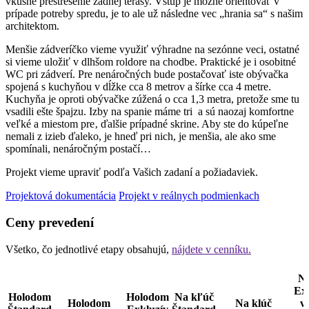
vkusné prestrešenie zadnej terasy. Vstup je možné orientovať v
prípade potreby spredu, je to ale už následne vec „hrania sa“ s našim
architektom.
Menšie zádveríčko vieme využiť výhradne na sezónne veci, ostatné
si vieme uložiť v dlhšom roldore na chodbe. Praktické je i osobitné
WC pri zádverí. Pre nenáročných bude postačovať iste obývačka
spojená s kuchyňou v dĺžke cca 8 metrov a šírke cca 4 metre.
Kuchyňa je oproti obývačke zúžená o cca 1,3 metra, pretože sme tu
vsadili ešte špajzu. Izby na spanie máme tri a sú naozaj komfortne
veľké a miestom pre‚ ďalšie prípadné skrine. Aby ste do kúpeľne
nemali z izieb ďaleko, je hneď pri nich, je menšia, ale ako sme
spomínali, nenáročným postačí…
Projekt vieme upraviť podľa Vašich zadaní a požiadaviek.
Projektová dokumentácia
Projekt v reálnych podmienkach
Ceny prevedení
Všetko, čo jednotlivé etapy obsahujú,
nájdete v cenníku.
N
Exk
Holodom
Holodom
Na kľúč
Holodom
Na klúč
v