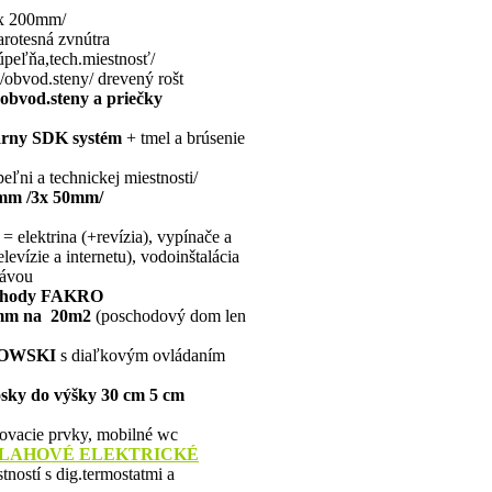
2x 200mm/
rotesná zvnútra
úpeľňa,tech.miestnosť/
obvod.steny/ drevený rošt
obvod.steny a priečky
arny SDK systém
+ tmel a brúsenie
ľni a technickej miestnosti/
 mm /3x 50mm/
= elektrina (+revízia), vypínače a
evízie a internetu), vodoinštalácia
rávou
schody FAKRO
 mm na 20m2
(poschodový dom len
IOWSKI
s diaľkovým ovládaním
osky do výšky 30 cm 5 cm
jovacie prvky, mobilné wc
DLAHOVÉ
ELEKTRICKÉ
ností s dig.termostatmi a