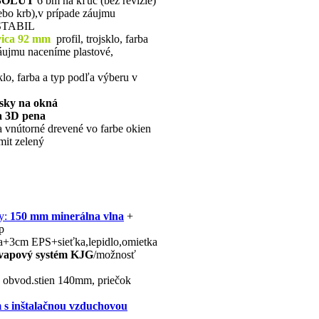
SOLUT
6 bm na kľúč (bez revízie)
lebo krb),v prípade záujmu
 STABIL
ica 92 mm
profil, trojsklo, farba
áujmu naceníme plastové,
lo, farba a typ podľa výberu v
ásky na okná
a 3D pena
a vnútorné drevené vo farbe okien
mit zelený
by:
150 mm minerálna vlna
+
p
a+3cm EPS+sieťka,lepidlo,omietka
vapový systém KJG
/možnosť
é obvod.stien 140mm, priečok
m s inštalačnou vzduchovou