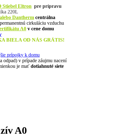
O
Stiebel Eltron
pre prípravu
íka 22
0L
lebo Dantherm
centrálna
permanentnú cirkuláciu vzduchu
ertifikátu A0
v cene domu
v
 BIELA OD NÁS GRÁTIS!
šie prípojky k domu
e a odpad) v prípade záujmu nacení
dmienkou je mať
dotiahnuté siete
zív A0