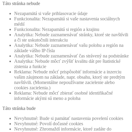
Táto stránka nebude
Nezapamätá si vaše prihlasovacie údaje
Funkcionalita: Nezapamätá si vaše nastavenia sociálnych
médií
Funkcionalita: Nezapamätá si región a krajinu
Analytika: Nebude zaznamenávať stránky, ktoré ste navštívili
a či ste uskutočnili interakciu
Analytika: Nebude zaznamenávať vašu polohu a región na
základe vášho IP čísla
Analytika: Nebude zaznamenávať čas strávený na podstránke
Analytika: Nebude môcť zvýšiť kvalitu dát pre štatistické
zistenia a funkcie
Reklama: Nebude môcť prispôsobiť informácie a inzerciu
vašim záujmom na základe, napr. obsahu, ktorý ste predtým
navštívili. (Momentálne nepoužívame zacielenie alebo
cookies zacielenia.)
Reklama: Nebude môcť zbierať osobné identifikačné
informácie akými sú meno a poloha
Táto stránka bude
Nevyhnutné: Bude si pamätať nastavenia povelení cookies
Nevyhnutné: Povolí dočasné cookies
Nevyhnutné: Zhromaždí informácie, ktoré zadáte do