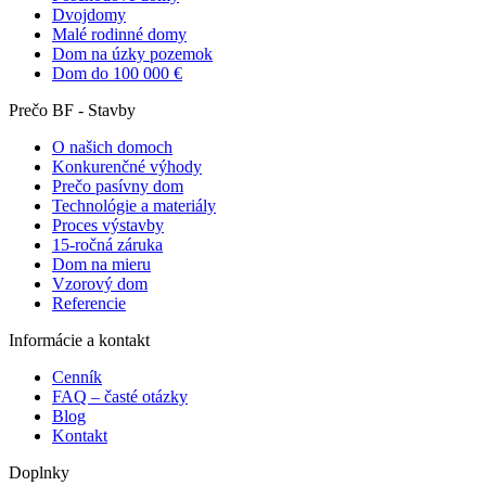
Dvojdomy
Malé rodinné domy
Dom na úzky pozemok
Dom do 100 000 €
Prečo BF - Stavby
O našich domoch
Konkurenčné výhody
Prečo pasívny dom
Technológie a materiály
Proces výstavby
15-ročná záruka
Dom na mieru
Vzorový dom
Referencie
Informácie a kontakt
Cenník
FAQ – časté otázky
Blog
Kontakt
Doplnky