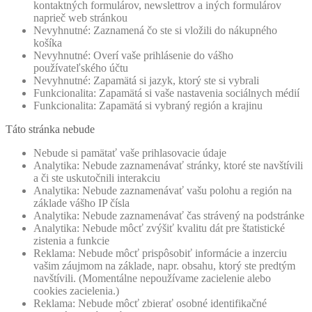
kontaktných formulárov, newslettrov a iných formulárov
naprieč web stránkou
Nevyhnutné: Zaznamená čo ste si vložili do nákupného
košíka
Nevyhnutné: Overí vaše prihlásenie do vášho
používateľského účtu
Nevyhnutné: Zapamätá si jazyk, ktorý ste si vybrali
Funkcionalita: Zapamätá si vaše nastavenia sociálnych médií
Funkcionalita: Zapamätá si vybraný región a krajinu
Táto stránka nebude
Nebude si pamätať vaše prihlasovacie údaje
Analytika: Nebude zaznamenávať stránky, ktoré ste navštívili
a či ste uskutočnili interakciu
Analytika: Nebude zaznamenávať vašu polohu a región na
základe vášho IP čísla
Analytika: Nebude zaznamenávať čas strávený na podstránke
Analytika: Nebude môcť zvýšiť kvalitu dát pre štatistické
zistenia a funkcie
Reklama: Nebude môcť prispôsobiť informácie a inzerciu
vašim záujmom na základe, napr. obsahu, ktorý ste predtým
navštívili. (Momentálne nepoužívame zacielenie alebo
cookies zacielenia.)
Reklama: Nebude môcť zbierať osobné identifikačné