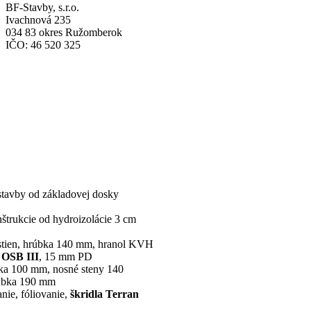
BF-Stavby, s.r.o.
Ivachnová 235
034 83 okres Ružomberok
IČO: 46 520 325
stavby od základovej dosky
štrukcie od hydroizolácie 3 cm
stien, hrúbka 140 mm, hranol KVH
OSB III
, 15 mm PD
bka 100 mm, nosné steny 140
rúbka 190 mm
anie, fóliovanie,
škridla Terran