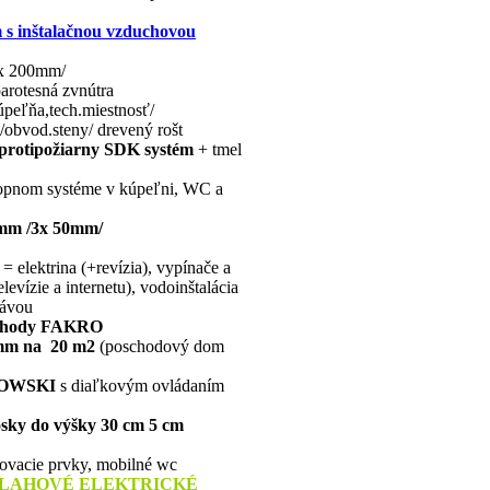
m s inštalačnou vzduchovou
2x 200mm/
rotesná zvnútra
úpeľňa,tech.miestnosť/
obvod.steny/ drevený rošt
 protipožiarny SDK systém
+ tmel
ropnom systéme v kúpeľni, WC a
 mm /3x 50mm/
= elektrina (+revízia), vypínače a
evízie a internetu), vodoinštalácia
rávou
schody FAKRO
mm na 20 m2
(poschodový dom
IOWSKI
s diaľkovým ovládaním
osky do výšky 30 cm 5 cm
jovacie prvky, mobilné wc
DLAHOVÉ
ELEKTRICKÉ