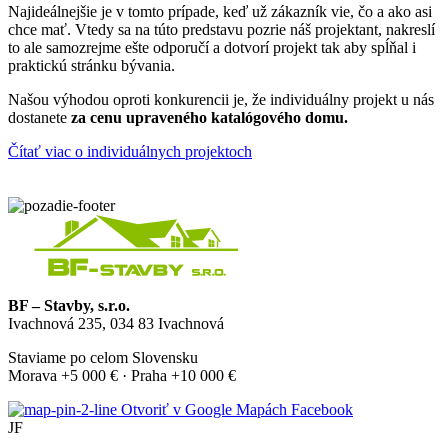
Najideálnejšie je v tomto prípade, keď už
zákazník vie, čo a ako asi
chce mať
. Vtedy sa na túto predstavu pozrie náš projektant, nakreslí
to ale samozrejme ešte odporučí a dotvorí projekt tak aby spĺňal i
praktickú stránku bývania.
Našou výhodou oproti konkurencii je, že individuálny projekt u nás
dostanete
za cenu upraveného katalógového domu.
Čítať viac o individuálnych projektoch
BF – Stavby, s.r.o.
Ivachnová 235, 034 83 Ivachnová
Staviame po celom Slovensku
Morava +5 000 € · Praha +10 000 €
Otvoriť v Google Mapách
Facebook
JF