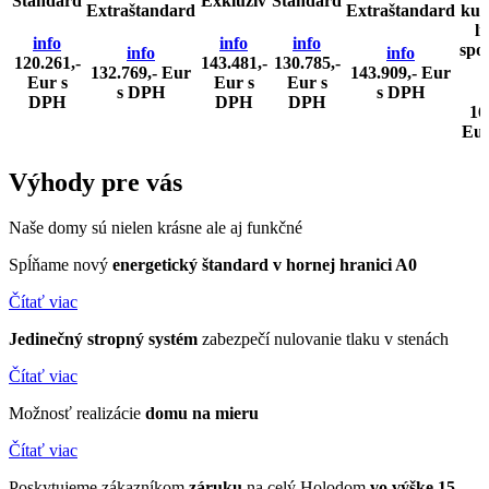
Štandard
Exkluzív
Štandard
Extraštandard
Extraštandard
kuc
li
info
info
info
spo
info
info
120.261,-
143.481,-
130.785,-
132.769,- Eur
143.909,- Eur
Eur s
Eur s
Eur s
s DPH
s DPH
DPH
DPH
DPH
16
Eur
Výhody
pre vás
Naše domy sú nielen krásne ale aj funkčné
Spĺňame nový
energetický štandard v hornej hranici A0
Čítať viac
Jedinečný stropný systém
zabezpečí nulovanie tlaku v stenách
Čítať viac
Možnosť realizácie
domu
na mieru
Čítať viac
Poskytujeme zákazníkom
záruku
na celý Holodom
vo výške 15