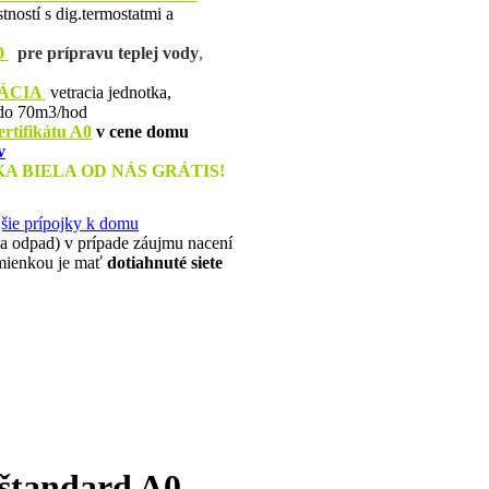
ností s dig.termostatmi a
O
pre prípravu teplej vody
,
ÁCIA
vetracia jednotka,
 do 70m3/hod
ertifikátu A0
v cene domu
v
 BIELA OD NÁS GRÁTIS!
šie prípojky k domu
e a odpad) v prípade záujmu nacení
dmienkou je mať
dotiahnuté siete
štandard A0