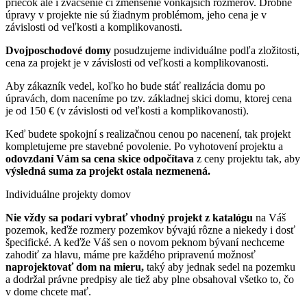
priečok ale i zväčšenie či zmenšenie vonkajších rozmerov. Drobné
úpravy v projekte nie sú žiadnym problémom, jeho cena je v
závislosti od veľkosti a komplikovanosti.
Dvojposchodové domy
posudzujeme individuálne podľa zložitosti,
cena za projekt je v závislosti od veľkosti a komplikovanosti.
Aby zákazník vedel, koľko ho bude stáť realizácia domu po
úpravách, dom naceníme po tzv. základnej skici domu, ktorej cena
je od 150 € (v závislosti od veľkosti a komplikovanosti).
Keď budete spokojní s realizačnou cenou po nacenení, tak projekt
kompletujeme pre stavebné povolenie.
Po vyhotovení projektu a
odovzdaní Vám sa cena skice odpočítava
z ceny projektu tak, aby
výsledná suma
za projekt
ostala nezmenená.
Individuálne
projekty domov
Nie vždy sa podarí vybrať vhodný projekt z katalógu
na Váš
pozemok, keďže
rozmery pozemkov bývajú rôzne
a niekedy i dosť
špecifické. A keďže Váš sen o novom peknom bývaní nechceme
zahodiť za hlavu, máme pre každého pripravenú možnosť
naprojektovať dom na mieru,
taký aby jednak sedel na pozemku
a dodržal právne predpisy ale tiež aby plne obsahoval všetko to, čo
v dome chcete mať.