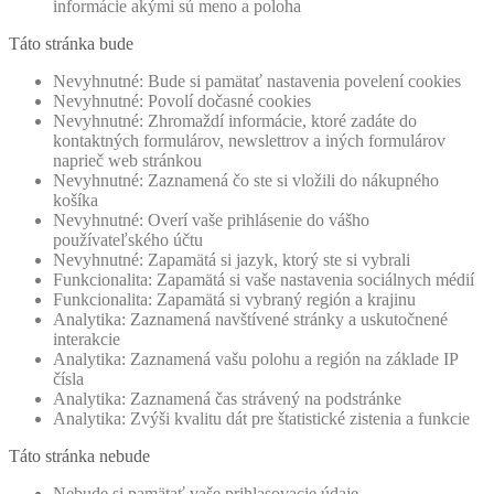
informácie akými sú meno a poloha
Táto stránka bude
Nevyhnutné: Bude si pamätať nastavenia povelení cookies
Nevyhnutné: Povolí dočasné cookies
Nevyhnutné: Zhromaždí informácie, ktoré zadáte do
kontaktných formulárov, newslettrov a iných formulárov
naprieč web stránkou
Nevyhnutné: Zaznamená čo ste si vložili do nákupného
košíka
Nevyhnutné: Overí vaše prihlásenie do vášho
používateľského účtu
Nevyhnutné: Zapamätá si jazyk, ktorý ste si vybrali
Funkcionalita: Zapamätá si vaše nastavenia sociálnych médií
Funkcionalita: Zapamätá si vybraný región a krajinu
Analytika: Zaznamená navštívené stránky a uskutočnené
interakcie
Analytika: Zaznamená vašu polohu a región na základe IP
čísla
Analytika: Zaznamená čas strávený na podstránke
Analytika: Zvýši kvalitu dát pre štatistické zistenia a funkcie
Táto stránka nebude
Nebude si pamätať vaše prihlasovacie údaje