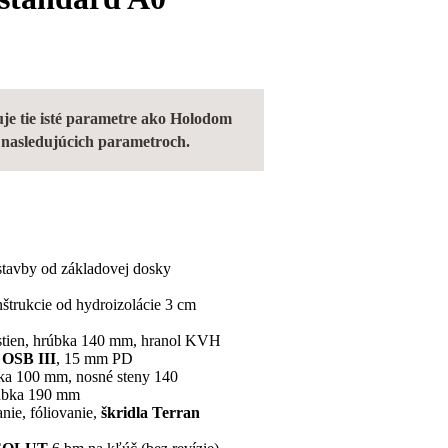
e tie isté parametre ako Holodom
v nasledujúcich parametroch.
stavby od základovej dosky
štrukcie od hydroizolácie 3 cm
stien, hrúbka 140 mm, hranol KVH
OSB III
, 15 mm PD
bka 100 mm, nosné steny 140
rúbka 190 mm
anie, fóliovanie,
škridla Terran