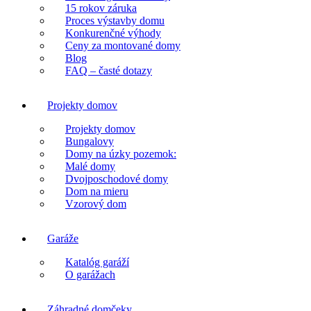
15 rokov záruka
Proces výstavby domu
Konkurenčné výhody
Ceny za montované domy
Blog
FAQ – časté dotazy
Projekty domov
Projekty domov
Bungalovy
Domy na úzky pozemok:
Malé domy
Dvojposchodové domy
Dom na mieru
Vzorový dom
Garáže
Katalóg garáží
O garážach
Záhradné domčeky