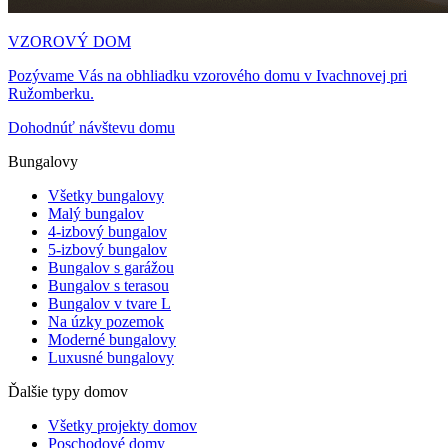
VZOROVÝ DOM
Pozývame Vás na obhliadku vzorového domu v Ivachnovej pri
Ružomberku.
Dohodnúť návštevu domu
Bungalovy
Všetky bungalovy
Malý bungalov
4-izbový bungalov
5-izbový bungalov
Bungalov s garážou
Bungalov s terasou
Bungalov v tvare L
Na úzky pozemok
Moderné bungalovy
Luxusné bungalovy
Ďalšie typy domov
Všetky projekty domov
Poschodové domy