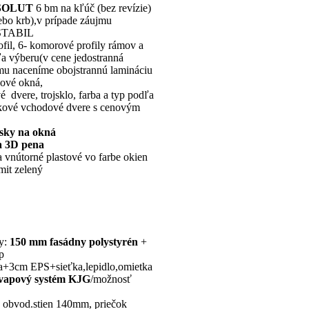
SOLUT
6 bm na kľúč (bez revízie)
lebo krb),v prípade záujmu
 STABIL
fil, 6- komorové profily rámov a
dľa výberu(v cene jedostranná
jmu naceníme obojstrannú lamináciu
kové okná,
 dvere, trojsklo, farba a typ podľa
níkové vchodové dvere s cenovým
ásky na okná
a 3D pena
a vnútorné plastové vo farbe okien
mit zelený
by:
150 mm fasádny polystyrén
+
p
a+3cm EPS+sieťka,lepidlo,omietka
vapový systém
KJG
/možnosť
é obvod.stien 140mm, priečok