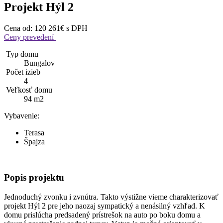
Projekt Hýl 2
Cena od:
120 261€
s DPH
Ceny prevedení
Typ domu
Bungalov
Počet izieb
4
Veľkosť domu
94 m2
Vybavenie:
Terasa
Špajza
Popis
projektu
Jednoduchý zvonku i zvnútra. Takto výstižne vieme charakterizovať
projekt Hýl 2 pre jeho naozaj sympatický a nenásilný vzhľad. K
domu prislúcha predsadený prístrešok na auto po boku domu a