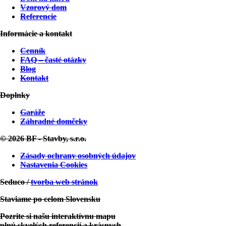
Vzorový dom
Referencie
Horná Potôň :
Projekt Individuálny
Informácie a kontakt
Cenník
FAQ – časté otázky
Blog
Kontakt
Doplnky
Garáže
Záhradné domčeky
Zobraziť projekt
© 2026 BF - Stavby, s.r.o.
Kostice u Břeclavy – ČR:
Projekt Individuálny
Zásady ochrany osobných údajov
Nastavenia Cookies
Seduco /
tvorba web stránok
Staviame po celom Slovensku
Pozrite si našu interaktívnu mapu
plnú skvelých referencií a krásnych