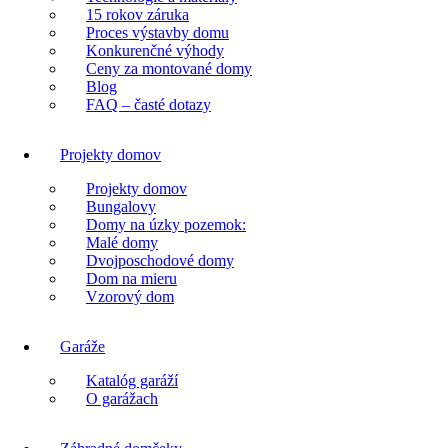
15 rokov záruka
Proces výstavby domu
Konkurenčné výhody
Ceny za montované domy
Blog
FAQ – časté dotazy
Projekty domov
Projekty domov
Bungalovy
Domy na úzky pozemok:
Malé domy
Dvojposchodové domy
Dom na mieru
Vzorový dom
Garáže
Katalóg garáží
O garážach