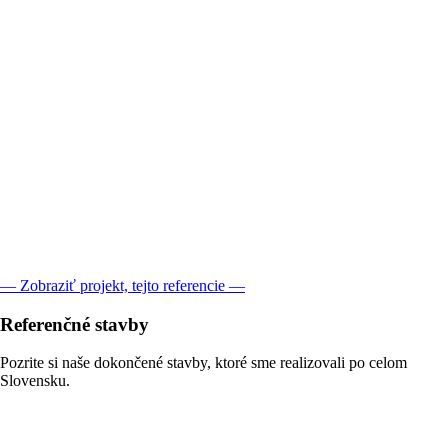
— Zobraziť projekt, tejto referencie —
Referenčné
stavby
Pozrite si naše dokončené stavby, ktoré sme realizovali po celom
Slovensku.
Boľkovce:
Projekt Individuálny