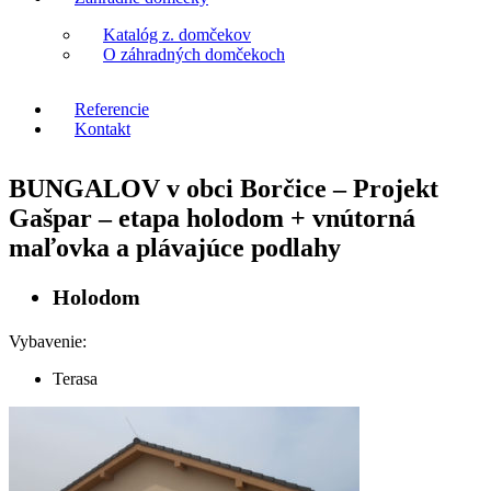
Katalóg z. domčekov
O záhradných domčekoch
Referencie
Kontakt
BUNGALOV v obci Borčice – Projekt
Gašpar – etapa holodom + vnútorná
maľovka a plávajúce podlahy
Holodom
Vybavenie:
Terasa