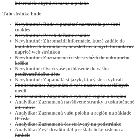
informácie akými sú meno a poloha
Táto stránka bude
Zobraziť projekt
Nevyhnutné: Bude si pamätať nastavenia povelení
Modra:
Projekt Individuálny
cookies
Nevyhnutné: Povolí dočasné cookies
Nevyhnutné: Zhromaždí informácie, ktoré zadáte do
kontaktných formulárov, newslettrov a iných formulárov
naprieč web stránkou
Nevyhnutné: Zaznamená čo ste si vložili do nákupného
košíka
Nevyhnutné: Overí vaše prihlásenie do vášho
používateľského účtu
Nevyhnutné: Zapamätá si jazyk, ktorý ste si vybrali
Funkcionalita: Zapamätá si vaše nastavenia sociálnych
médií
Zobraziť projekt
Funkcionalita: Zapamätá si vybraný región a krajinu
Analytika: Zaznamená navštívené stránky a uskutočnené
Sučany:
Projekt Individuálny
interakcie
Analytika: Zaznamená vašu polohu a región na základe
IP čísla
Analytika: Zaznamená čas strávený na podstránke
Analytika: Zvýši kvalitu dát pre štatistické zistenia a
funkcie