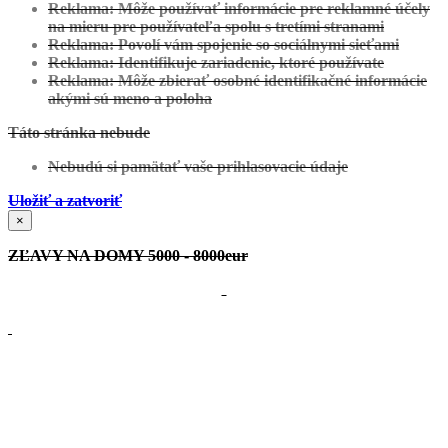
Reklama: Môže používať informácie pre reklamné účely
na mieru pre používateľa spolu s tretími stranami
Reklama: Povolí vám spojenie so sociálnymi sieťami
Reklama: Identifikuje zariadenie, ktoré používate
Reklama: Môže zbierať osobné identifikačné informácie
akými sú meno a poloha
Zobraziť projekt
Táto stránka nebude
Nesluša:
Projekt Individuálny
Nebudú si pamätať vaše prihlasovacie údaje
Uložiť a zatvoriť
×
ZĽAVY NA DOMY 5000 - 8000eur
Zobraziť projekt
Želiezovce:
Projekt Individuálny