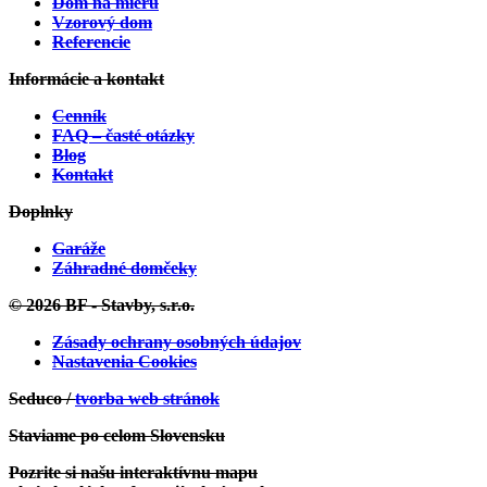
Dom na mieru
Vzorový dom
Referencie
Informácie a kontakt
Cenník
FAQ – časté otázky
Blog
Kontakt
Zobraziť projekt
Doplnky
Velké Opatovice:
Projekt Individuálny
Garáže
Záhradné domčeky
© 2026 BF - Stavby, s.r.o.
Zásady ochrany osobných údajov
Nastavenia Cookies
Seduco /
tvorba web stránok
Staviame po celom Slovensku
Zobraziť projekt
Pozrite si našu interaktívnu mapu