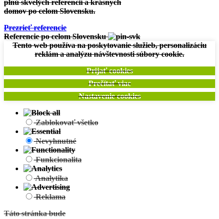
plnú skvelých referencií a krásnych
Mokrance:
Projekt Individuálny
domov po celom Slovensku.
Prezrieť referencie
Referencie po celom Slovensku
Tento web používa na poskytovanie služieb, personalizáciu
reklám a analýzu návštevnosti súbory cookie.
Prijať cookies
Prečítať viac
Nastavenie cookies
Zobraziť projekt
Zablokovať všetko
Jamník:
Projekt individuálny
Nevyhnutné
Funkcionalita
Analytika
Reklama
Táto stránka bude