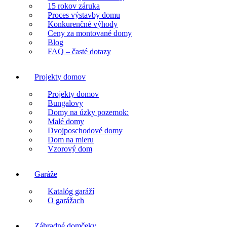
15 rokov záruka
Proces výstavby domu
Konkurenčné výhody
Ceny za montované domy
Blog
FAQ – časté dotazy
Projekty domov
Projekty domov
Bungalovy
Domy na úzky pozemok:
Malé domy
Dvojposchodové domy
Dom na mieru
Vzorový dom
Garáže
Katalóg garáží
O garážach
Záhradné domčeky