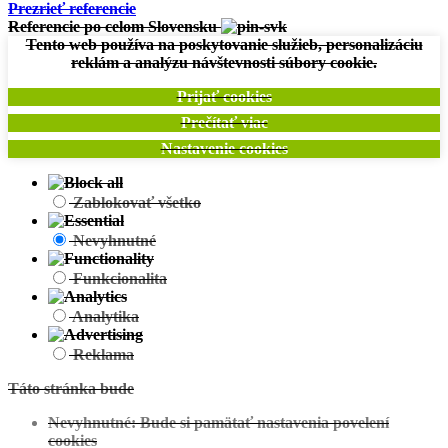
Prezrieť referencie
Referencie po celom Slovensku
Tento web používa na poskytovanie služieb, personalizáciu
reklám a analýzu návštevnosti súbory cookie.
Zobraziť projekt
Prijať cookies
Prečítať viac
Horná Potôň :
Projekt Individuálny
Nastavenie cookies
Zablokovať všetko
Nevyhnutné
Funkcionalita
Analytika
Zobraziť projekt
Reklama
Kostice u Břeclavy – ČR:
Projekt Individuálny
Táto stránka bude
Nevyhnutné: Bude si pamätať nastavenia povelení
cookies