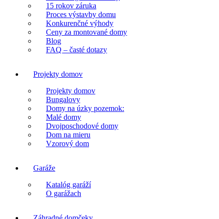
15 rokov záruka
Proces výstavby domu
Konkurenčné výhody
Ceny za montované domy
Blog
FAQ – časté dotazy
Projekty domov
Projekty domov
Bungalovy
Domy na úzky pozemok:
Malé domy
Dvojposchodové domy
Dom na mieru
Vzorový dom
Garáže
Katalóg garáží
O garážach
Záhradné domčeky