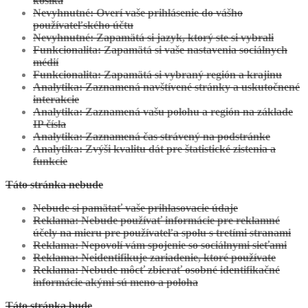
košíka
Nevyhnutné: Overí vaše prihlásenie do vášho
používateľského účtu
Nevyhnutné: Zapamätá si jazyk, ktorý ste si vybrali
Zobraziť projekt
Funkcionalita: Zapamätá si vaše nastavenia sociálnych
médií
Limbach:
Projekt Individuálny
Funkcionalita: Zapamätá si vybraný región a krajinu
Analytika: Zaznamená navštívené stránky a uskutočnené
interakcie
Analytika: Zaznamená vašu polohu a región na základe
IP čísla
Analytika: Zaznamená čas strávený na podstránke
Analytika: Zvýši kvalitu dát pre štatistické zistenia a
funkcie
Táto stránka nebude
Nebude si pamätať vaše prihlasovacie údaje
Zobraziť projekt
Reklama: Nebude používať informácie pre reklamné
účely na mieru pre používateľa spolu s tretími stranami
Zamarovce:
Projekt Individuálny
Reklama: Nepovolí vám spojenie so sociálnymi sieťami
Reklama: Neidentifikuje zariadenie, ktoré používate
Reklama: Nebude môcť zbierať osobné identifikačné
informácie akými sú meno a poloha
Táto stránka bude