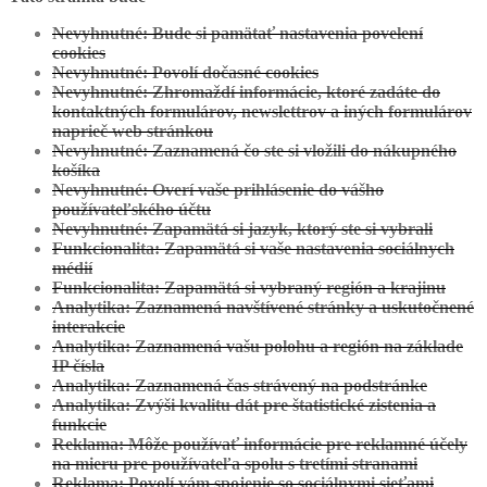
Nevyhnutné: Bude si pamätať nastavenia povelení
cookies
Nevyhnutné: Povolí dočasné cookies
Nevyhnutné: Zhromaždí informácie, ktoré zadáte do
kontaktných formulárov, newslettrov a iných formulárov
Zobraziť projekt
naprieč web stránkou
Nevyhnutné: Zaznamená čo ste si vložili do nákupného
Brezno:
Projekt Individuálny
košíka
Nevyhnutné: Overí vaše prihlásenie do vášho
používateľského účtu
Nevyhnutné: Zapamätá si jazyk, ktorý ste si vybrali
Funkcionalita: Zapamätá si vaše nastavenia sociálnych
médií
Funkcionalita: Zapamätá si vybraný región a krajinu
Analytika: Zaznamená navštívené stránky a uskutočnené
interakcie
Analytika: Zaznamená vašu polohu a región na základe
IP čísla
Analytika: Zaznamená čas strávený na podstránke
Analytika: Zvýši kvalitu dát pre štatistické zistenia a
funkcie
Reklama: Môže používať informácie pre reklamné účely
Zobraziť projekt
na mieru pre používateľa spolu s tretími stranami
Reklama: Povolí vám spojenie so sociálnymi sieťami