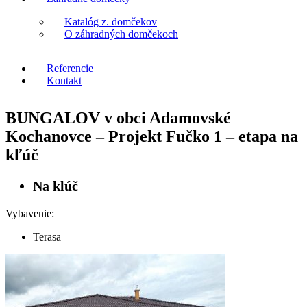
Katalóg z. domčekov
O záhradných domčekoch
Referencie
Kontakt
BUNGALOV v obci Adamovské
Kochanovce – Projekt Fučko 1 – etapa na
kľúč
Na klúč
Vybavenie:
Terasa