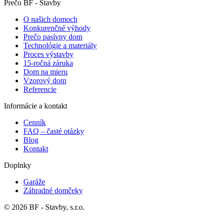
Prečo BF - Stavby
O našich domoch
Konkurenčné výhody
Prečo pasívny dom
Technológie a materiály
Proces výstavby
15-ročná záruka
Dom na mieru
Vzorový dom
Referencie
Informácie a kontakt
Cenník
FAQ – časté otázky
Blog
Kontakt
Doplnky
Garáže
Záhradné domčeky
© 2026 BF - Stavby, s.r.o.