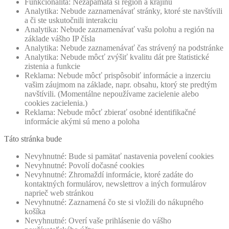
Funkcionalita: Nezapamätá si región a krajinu
Analytika: Nebude zaznamenávať stránky, ktoré ste navštívili
a či ste uskutočnili interakciu
Analytika: Nebude zaznamenávať vašu polohu a región na
základe vášho IP čísla
Analytika: Nebude zaznamenávať čas strávený na podstránke
Analytika: Nebude môcť zvýšiť kvalitu dát pre štatistické
zistenia a funkcie
Reklama: Nebude môcť prispôsobiť informácie a inzerciu
vašim záujmom na základe, napr. obsahu, ktorý ste predtým
navštívili. (Momentálne nepoužívame zacielenie alebo
cookies zacielenia.)
Reklama: Nebude môcť zbierať osobné identifikačné
informácie akými sú meno a poloha
Táto stránka bude
Nevyhnutné: Bude si pamätať nastavenia povelení cookies
Nevyhnutné: Povolí dočasné cookies
Nevyhnutné: Zhromaždí informácie, ktoré zadáte do
kontaktných formulárov, newslettrov a iných formulárov
naprieč web stránkou
Nevyhnutné: Zaznamená čo ste si vložili do nákupného
košíka
Nevyhnutné: Overí vaše prihlásenie do vášho