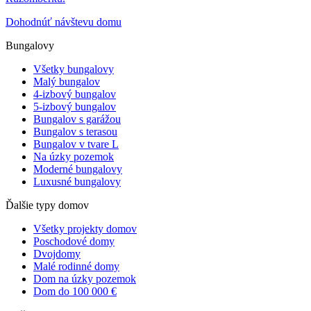
Dohodnúť návštevu domu
Bungalovy
Všetky bungalovy
Malý bungalov
4-izbový bungalov
5-izbový bungalov
Bungalov s garážou
Bungalov s terasou
Bungalov v tvare L
Na úzky pozemok
Moderné bungalovy
Luxusné bungalovy
Ďalšie typy domov
Všetky projekty domov
Poschodové domy
Dvojdomy
Malé rodinné domy
Dom na úzky pozemok
Dom do 100 000 €