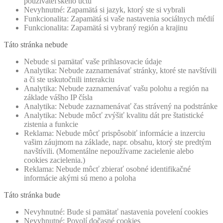
používateľského účtu
Nevyhnutné: Zapamätá si jazyk, ktorý ste si vybrali
Funkcionalita: Zapamätá si vaše nastavenia sociálnych médií
Funkcionalita: Zapamätá si vybraný región a krajinu
Táto stránka nebude
Nebude si pamätať vaše prihlasovacie údaje
Analytika: Nebude zaznamenávať stránky, ktoré ste navštívili
a či ste uskutočnili interakciu
Analytika: Nebude zaznamenávať vašu polohu a región na
základe vášho IP čísla
Analytika: Nebude zaznamenávať čas strávený na podstránke
Analytika: Nebude môcť zvýšiť kvalitu dát pre štatistické
zistenia a funkcie
Reklama: Nebude môcť prispôsobiť informácie a inzerciu
vašim záujmom na základe, napr. obsahu, ktorý ste predtým
navštívili. (Momentálne nepoužívame zacielenie alebo
cookies zacielenia.)
Reklama: Nebude môcť zbierať osobné identifikačné
informácie akými sú meno a poloha
Táto stránka bude
Nevyhnutné: Bude si pamätať nastavenia povelení cookies
Nevyhnutné: Povolí dočasné cookies