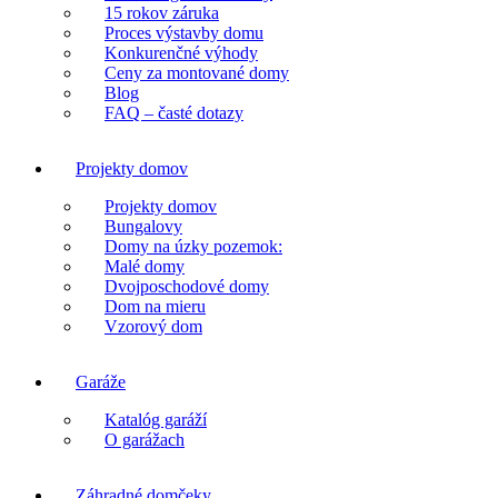
15 rokov záruka
Proces výstavby domu
Konkurenčné výhody
Ceny za montované domy
Blog
FAQ – časté dotazy
Projekty domov
Projekty domov
Bungalovy
Domy na úzky pozemok:
Malé domy
Dvojposchodové domy
Dom na mieru
Vzorový dom
Garáže
Katalóg garáží
O garážach
Záhradné domčeky