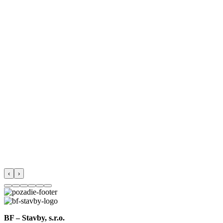
‹
›
BF – Stavby, s.r.o.