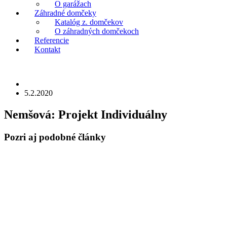
O garážach
Záhradné domčeky
Katalóg z. domčekov
O záhradných domčekoch
Referencie
Kontakt
5.2.2020
Nemšová:
Projekt Individuálny
Pozri aj
podobné články