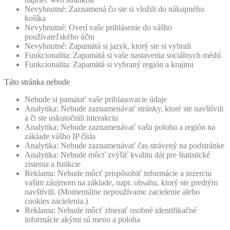
Nevyhnutné: Zaznamená čo ste si vložili do nákupného
košíka
Nevyhnutné: Overí vaše prihlásenie do vášho
používateľského účtu
Nevyhnutné: Zapamätá si jazyk, ktorý ste si vybrali
Funkcionalita: Zapamätá si vaše nastavenia sociálnych médií
Funkcionalita: Zapamätá si vybraný región a krajinu
Táto stránka nebude
Nebude si pamätať vaše prihlasovacie údaje
Analytika: Nebude zaznamenávať stránky, ktoré ste navštívili
a či ste uskutočnili interakciu
Analytika: Nebude zaznamenávať vašu polohu a región na
základe vášho IP čísla
Analytika: Nebude zaznamenávať čas strávený na podstránke
Analytika: Nebude môcť zvýšiť kvalitu dát pre štatistické
zistenia a funkcie
Reklama: Nebude môcť prispôsobiť informácie a inzerciu
vašim záujmom na základe, napr. obsahu, ktorý ste predtým
navštívili. (Momentálne nepoužívame zacielenie alebo
cookies zacielenia.)
Reklama: Nebude môcť zbierať osobné identifikačné
informácie akými sú meno a poloha