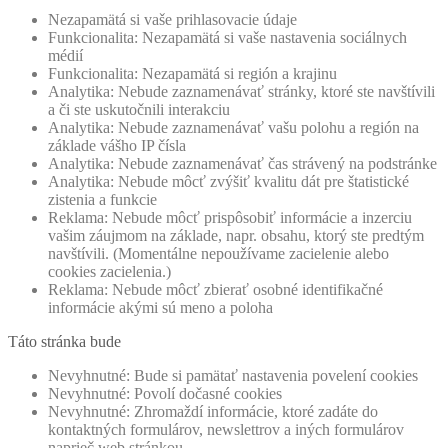
Nezapamätá si vaše prihlasovacie údaje
Funkcionalita: Nezapamätá si vaše nastavenia sociálnych
médií
Funkcionalita: Nezapamätá si región a krajinu
Analytika: Nebude zaznamenávať stránky, ktoré ste navštívili
a či ste uskutočnili interakciu
Analytika: Nebude zaznamenávať vašu polohu a región na
základe vášho IP čísla
Analytika: Nebude zaznamenávať čas strávený na podstránke
Analytika: Nebude môcť zvýšiť kvalitu dát pre štatistické
zistenia a funkcie
Reklama: Nebude môcť prispôsobiť informácie a inzerciu
vašim záujmom na základe, napr. obsahu, ktorý ste predtým
navštívili. (Momentálne nepoužívame zacielenie alebo
cookies zacielenia.)
Reklama: Nebude môcť zbierať osobné identifikačné
informácie akými sú meno a poloha
Táto stránka bude
Nevyhnutné: Bude si pamätať nastavenia povelení cookies
Nevyhnutné: Povolí dočasné cookies
Nevyhnutné: Zhromaždí informácie, ktoré zadáte do
kontaktných formulárov, newslettrov a iných formulárov
naprieč web stránkou