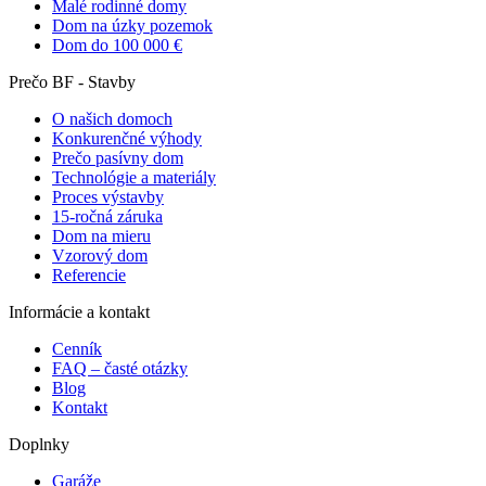
Malé rodinné domy
Dom na úzky pozemok
Dom do 100 000 €
Prečo BF - Stavby
O našich domoch
Konkurenčné výhody
Prečo pasívny dom
Technológie a materiály
Proces výstavby
15-ročná záruka
Dom na mieru
Vzorový dom
Referencie
Informácie a kontakt
Cenník
FAQ – časté otázky
Blog
Kontakt
Doplnky
Garáže