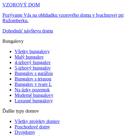
VZOROVÝ DOM
Pozývame Vás na obhliadku vzorového domu v Ivachnovej pri
Ružomberku.
Dohodnúť návštevu domu
Bungalovy
Všetky bungalovy
Malý bungalov
4-izbový bungalov
5-izbový bungalov
Bungalov s garážou
Bungalov s terasou
Bungalov v tvare L
Na úzky pozemok
Moderné bungalovy
Luxusné bungalovy
Ďalšie typy domov
Všetky projekty domov
Poschodové domy
Dvojdomy