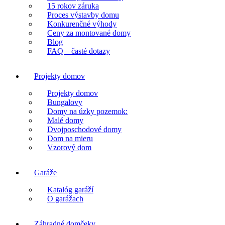
15 rokov záruka
Proces výstavby domu
Konkurenčné výhody
Ceny za montované domy
Blog
FAQ – časté dotazy
Projekty domov
Projekty domov
Bungalovy
Domy na úzky pozemok:
Malé domy
Dvojposchodové domy
Dom na mieru
Vzorový dom
Garáže
Katalóg garáží
O garážach
Záhradné domčeky