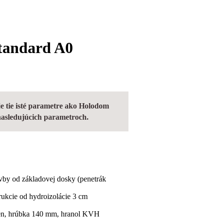
tandard A0
 tie isté parametre ako Holodom
 nasledujúcich parametroch.
avby od základovej dosky (penetrák
rukcie od hydroizolácie 3 cm
en, hrúbka 140 mm, hranol KVH