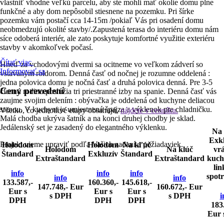
vlastniť vhodne veľkú parcelu, aby ste mohli mať okolie domu plne
funkčné a aby dom nepôsobil stiesnene na pozemku. Pri šírke
pozemku vám postačí cca 14-15m /pokiaľ Vás pri osadení domu
neobmedzujú okolité stavby/.Zapustená terasa do interiéru domu nám
síce odoberá interiér, ale zato poskytuje komfortné využitie exteriéru
stavby v akomkoľvek počasí.
Čítať viac
Hneď za vchodovými dvermi sa ocitneme vo veľkom zádverí so
Informovať sa
vstavaným roldorom. Denná časť od nočnej je rozumne oddelená :
jedna polovica domu je nočná časť a druhá polovica denná. Pre 3-5
Ceny prevedení
člennú rodinu poslúžia tri priestranné izby na spanie. Denná časť vás
zaujme svojim delením : obývačka je oddelená od kuchyne deliacou
stenou. V kuchyni je umiestnená špajza a výklenok pre chladničku.
Všetko, čo jednotlivé etapy obsahujú,
nájdete v cenníku.
Malá chodba ukrýva šatník a na konci druhej chodby je sklad.
Jedálenský set je zasadený do elegantného výklenku.
Na
Exkl
Projekt vieme upraviť podľa Vašich zadaní a požiadaviek.
Holodom
Holodom
Na kľúč
Holodom
Na klúč
vr
Štandard
Exkluzív
Štandard
Extraštandard
Extraštandard
kuch
lin
info
info
info
spot
info
info
133.587,-
160.360,-
145.618,-
147.748,- Eur
160.672,- Eur
Eur s
Eur s
Eur s
s DPH
s DPH
i
DPH
DPH
DPH
183
Eur