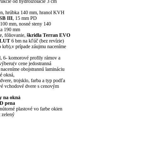
rukcie od hydroizolácie 3 cm
en, hrúbka 140 mm, hranol KVH
SB III
, 15 mm PD
 100 mm, nosné steny 140
bka 190 mm
e, fóliovanie,
škridla Terran EVO
LUT
6 bm na kľúč (bez revízie)
o krb),v prípade záujmu naceníme
l, 6- komorové profily rámov a
a výberu(v cene jedostranná
u naceníme obojstrannú lamináciu
é okná,
vere, trojsklo, farba a typ podľa
ové vchodové dvere s cenovým
y na okná
3D pena
vnútorné plastové vo farbe okien
 zelený