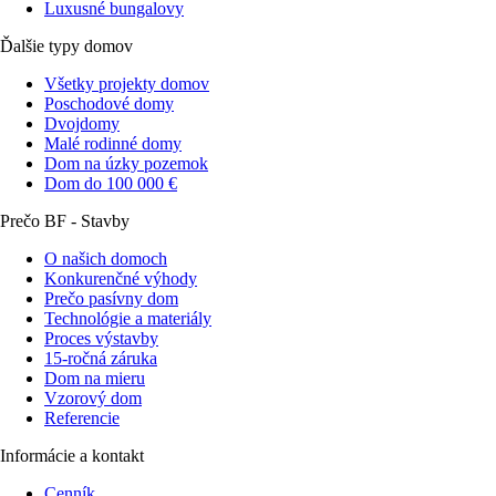
Luxusné bungalovy
Ďalšie typy domov
Všetky projekty domov
Poschodové domy
Dvojdomy
Malé rodinné domy
Dom na úzky pozemok
Dom do 100 000 €
Prečo BF - Stavby
O našich domoch
Konkurenčné výhody
Prečo pasívny dom
Technológie a materiály
Proces výstavby
15-ročná záruka
Dom na mieru
Vzorový dom
Referencie
Informácie a kontakt
Cenník