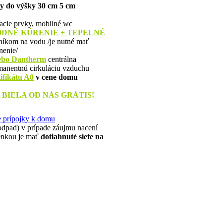
ky do výšky 30 cm 5 cm
acie prvky, mobilné wc
DNÉ KÚRENIE + TEPELNÉ
bníkom na vodu
/je nutné mať
nenie/
ebo Dantherm
centrálna
manentnú cirkuláciu vzduchu
ifikátu A0
v cene domu
IELA OD NÁS GRÁTIS!
e prípojky k domu
a odpad) v prípade záujmu nacení
ienkou je mať
dotiahnuté siete na