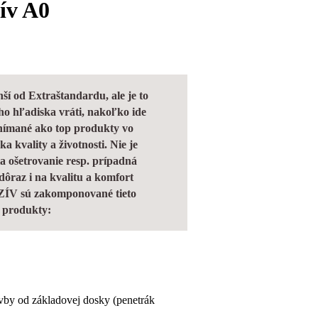
ív A0
 od Extraštandardu, ale je to
ého hľadiska vráti, nakoľko ide
nímané ako top produkty vo
a kvality a životnosti. Nie je
a ošetrovanie resp. prípadná
ôraz i na kvalitu a komfort
ÍV sú zakomponované tieto
 produkty:
avby od základovej dosky (penetrák