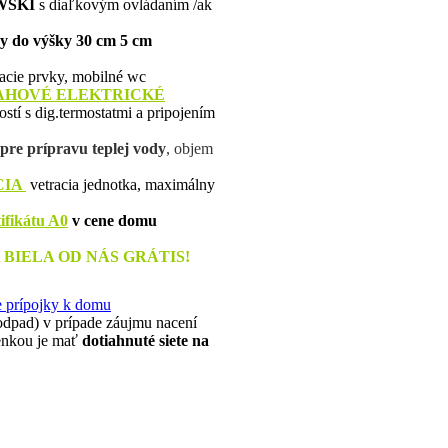
WSKI
s diaľkovým ovládaním /ak
ky do výšky 30 cm 5 cm
acie prvky, mobilné wc
AHOVÉ
ELEKTRICKÉ
stí s dig.termostatmi a pripojením
pre prípravu teplej vody
, objem
CIA
vetracia jednotka, maximálny
ifikátu A0
v cene domu
IELA OD NÁS GRÁTIS!
e prípojky k domu
a odpad) v prípade záujmu nacení
ienkou je mať
dotiahnuté siete na