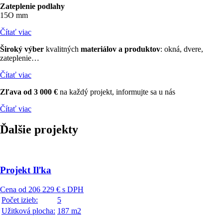
Zateplenie podlahy
15O mm
Čítať viac
Široký výber
kvalitných
materiálov a produktov
:
okná, dvere,
zateplenie…
Čítať viac
Zľava od 3 000 €
na každý projekt, informujte sa u nás
Čítať viac
Ďalšie
projekty
Projekt Iľka
Cena od 206 229 € s DPH
Počet izieb:
5
Užitková plocha:
187 m2