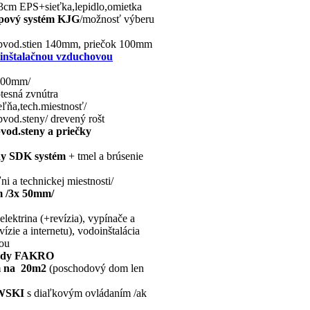
3cm EPS+sieťka,lepidlo,omietka
pový systém
KJG
/možnosť výberu
 obvod.stien 140mm, priečok 100mm
s inštalačnou vzduchovou
 200mm/
tesná zvnútra
eľňa,tech.miestnosť/
vod.steny/ drevený rošt
od.steny a priečky
ny SDK systém
+ tmel a brúsenie
 a technickej miestnosti/
m /3x 50mm/
lektrina (+revízia), vypínače a
zie a internetu), vodoinštalácia
vou
hody FAKRO
m na 20m2
(poschodový dom len
WSKI
s diaľkovým ovládaním /ak