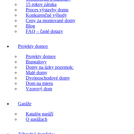
15 rokov záruka
Proces výstavby domu
Konkurenčné výhody
Ceny za montované domy
Blog
FAQ – časté dotazy
Projekty domov
Projekty domov
Bungalovy
Domy na úzky pozemok:
Malé domy
Dvojposchodové domy
Dom na mieru
Vzorový dom
Garáže
Katalóg garáží
O garážach