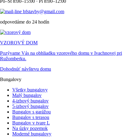
Po–Št 8:00–15:00 · Pi 8:00–12:00
bfstavby@gmail.com
odpovedáme do 24 hodín
VZOROVÝ DOM
Pozývame Vás na obhliadku vzorového domu v Ivachnovej pri
Ružomberku.
Dohodnúť návštevu domu
Bungalovy
Všetky bungalovy
Malý bungalov
4-izbový bungalov
5-izbový bungalov
Bungalov s garážou
Bungalov s terasou
Bungalov v tvare L
Na úzky pozemok
Moderné bungalovy