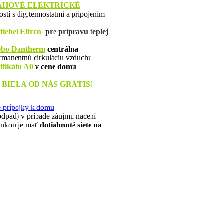
AHOVÉ
ELEKTRICKÉ
stí s dig.termostatmi a pripojením
tiebel Eltron
pre prípravu teplej
L
ebo Dantherm
centrálna
rmanentnú cirkuláciu vzduchu
ifikátu A0
v cene domu
IELA OD NÁS GRÁTIS!
e prípojky k domu
a odpad) v prípade záujmu nacení
ienkou je mať
dotiahnuté siete na