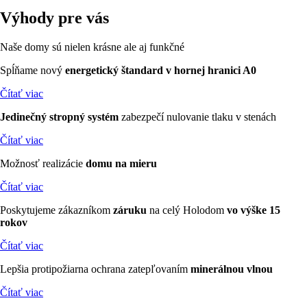
Výhody
pre vás
Naše domy sú nielen krásne ale aj funkčné
Spĺňame nový
energetický štandard v hornej hranici A0
Čítať viac
Jedinečný stropný systém
zabezpečí nulovanie tlaku v stenách
Čítať viac
Možnosť realizácie
domu
na mieru
Čítať viac
Poskytujeme zákazníkom
záruku
na celý Holodom
vo výške 15
rokov
Čítať viac
Lepšia protipožiarna ochrana zatepľovaním
minerálnou
vlnou
Čítať viac