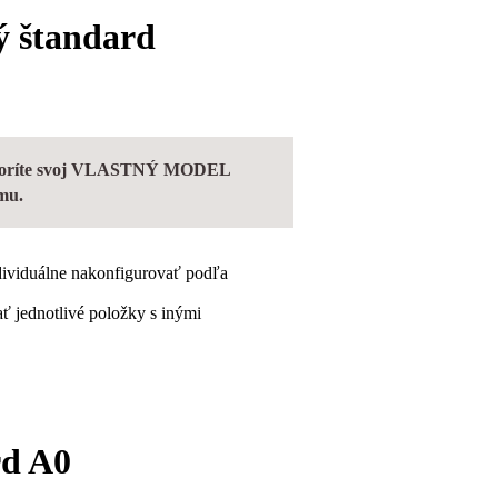
ý štandard
vytvoríte svoj VLASTNÝ MODEL
mu.
dividuálne nakonfigurovať podľa
 jednotlivé položky s inými
d A0