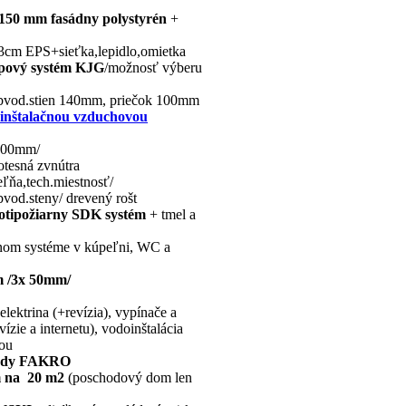
150 mm fasádny polystyrén
+
3cm EPS+sieťka,lepidlo,omietka
pový systém
KJG
/možnosť výberu
 obvod.stien 140mm, priečok 100mm
s inštalačnou vzduchovou
 200mm/
tesná zvnútra
eľňa,tech.miestnosť/
vod.steny/ drevený rošt
otipožiarny SDK systém
+ tmel a
nom systéme v kúpeľni, WC a
m /3x 50mm/
lektrina (+revízia), vypínače a
zie a internetu), vodoinštalácia
vou
hody FAKRO
 na 20 m2
(poschodový dom len