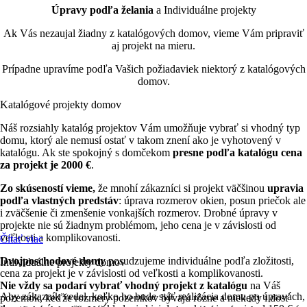
Úpravy podľa želania
a Individuálne projekty
Ak Vás nezaujal žiadny z katalógových domov, vieme Vám pripraviť
aj projekt na mieru.
Prípadne upravíme podľa Vašich požiadaviek niektorý z katalógových
domov.
Katalógové
projekty domov
Náš rozsiahly katalóg projektov Vám umožňuje vybrať si vhodný typ
domu, ktorý ale nemusí ostať v takom znení ako je vyhotovený v
katalógu. Ak ste spokojný s domčekom
presne podľa katalógu cena
za projekt je 2000 €
.
Zo
skúseností vieme,
že mnohí zákazníci si projekt väčšinou
upravia
podľa vlastných predstáv
: úprava rozmerov okien, posun priečok ale
i zväčšenie či zmenšenie vonkajších rozmerov. Drobné úpravy v
projekte nie sú žiadnym problémom, jeho cena je v závislosti od
veľkosti a komplikovanosti.
Čítať viac
Dvojposchodové domy
posudzujeme individuálne podľa zložitosti,
Individuálne
projekty domov
cena za projekt je v závislosti od veľkosti a komplikovanosti.
Nie vždy sa podarí vybrať vhodný projekt z katalógu
na Váš
Aby zákazník vedel, koľko ho bude stáť realizácia domu po úpravách,
pozemok, keďže
rozmery pozemkov bývajú rôzne
a niekedy i dosť