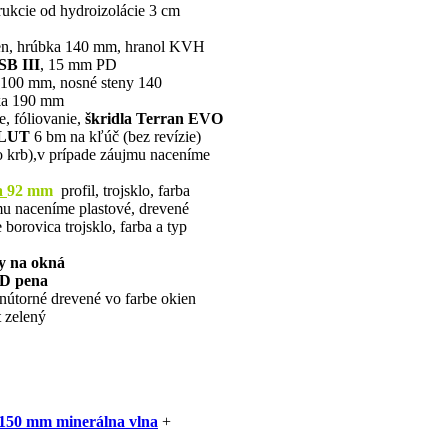
rukcie od hydroizolácie 3 cm
en, hrúbka 140 mm, hranol KVH
SB III
, 15 mm PD
 100 mm, nosné steny 140
bka 190 mm
e, fóliovanie,
škridla Terran EVO
LUT
6 bm na kľúč (bez revízie)
o krb),v prípade záujmu naceníme
a
92 mm
profil, trojsklo, farba
u naceníme plastové, drevené
borovica trojsklo, farba a typ
y na okná
3D pena
vnútorné drevené vo farbe okien
 zelený
150 mm minerálna vlna
+