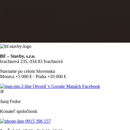
BF – Stavby, s.r.o.
Ivachnová 235, 034 83 Ivachnová
Staviame po celom Slovensku
Morava +5 000 € · Praha +10 000 €
Otvoriť v Google Mapách
Facebook
JF
Juraj Fedor
Konateľ spoločnosti
0915 396 157