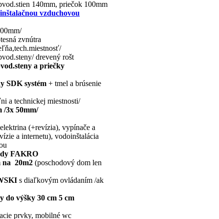
 obvod.stien 140mm, priečok 100mm
s inštalačnou vzduchovou
 200mm/
tesná zvnútra
eľňa,tech.miestnosť/
vod.steny/ drevený rošt
od.steny a priečky
ny SDK systém
+ tmel a brúsenie
 a technickej miestnosti/
m /3x 50mm/
lektrina (+revízia), vypínače a
zie a internetu), vodoinštalácia
vou
hody FAKRO
m na 20m2
(poschodový dom len
WSKI
s diaľkovým ovládaním /ak
ky do výšky 30 cm 5 cm
acie prvky, mobilné wc