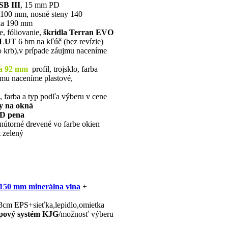
SB III
, 15 mm PD
 100 mm, nosné steny 140
bka 190 mm
e, fóliovanie,
škridla Terran EVO
LUT
6 bm na kľúč (bez revízie)
o krb),v prípade záujmu naceníme
a 92 mm
profil, trojsklo, farba
jmu naceníme plastové,
 farba a typ podľa výberu v cene
y na okná
3D pena
vnútorné drevené vo farbe okien
 zelený
150 mm minerálna vlna
+
3cm EPS+sieťka,lepidlo,omietka
pový systém KJG
/možnosť výberu