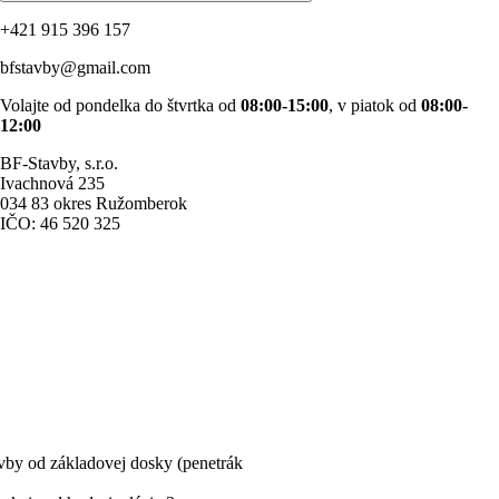
+421 915 396 157
bfstavby@gmail.com
Volajte od pondelka do štvrtka od
08:00-15:00
, v piatok od
08:00-
12:00
BF-Stavby, s.r.o.
Ivachnová 235
034 83 okres Ružomberok
IČO: 46 520 325
avby od základovej dosky (penetrák