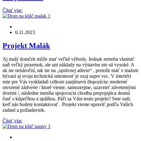
Čítať viac
6.11.2023
Projekt Malák
Aj malý domček môže mať veľké výhody. Jednak netreba vlastniť
naň veľký pozemok, ale ani náklady na výstavbu nie sú vysoké. A
ak ste nenároční, tak ste na „správnej adrese“ , pretože mať v malom
bývaní aj svoju technickú miestnosť je ozaj super vec. V interiéri
sme pre Vás vyskladali celkom zaujímavú dispozíciu: moderné
otvorené zádverie / ktoré vieme, samozrejme, uzavrieť záveternými
dvermi /, následne menšia spojovacia chodba prepojujúca dennú
časť s kúpeľňou a spálňou. Páči sa Vám tento projekt? Sme radi,
keď nás budete kontaktovať . Projekt vieme upraviť podľa Vašich
zadaní a požiadaviek.
Čítať viac