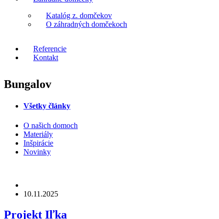
Katalóg z. domčekov
O záhradných domčekoch
Referencie
Kontakt
Bungalov
Všetky články
O našich domoch
Materiály
Inšpirácie
Novinky
10.11.2025
Projekt Iľka