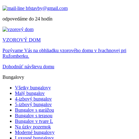
bfstavby@gmail.com
odpovedáme do 24 hodín
VZOROVÝ DOM
Pozývame Vás na obhliadku vzorového domu v Ivachnovej pri
Ružomberku.
Dohodnúť návštevu domu
Bungalovy
Všetky bungalovy
Malý bungalov
4-izbový bungalov
5-izbový bungalov
Bungalov s garážou
Bungalov s terasou
Bungalov v tvare L
Na úzky pozemok
Moderné bungalovy
Luxusné bungalovy