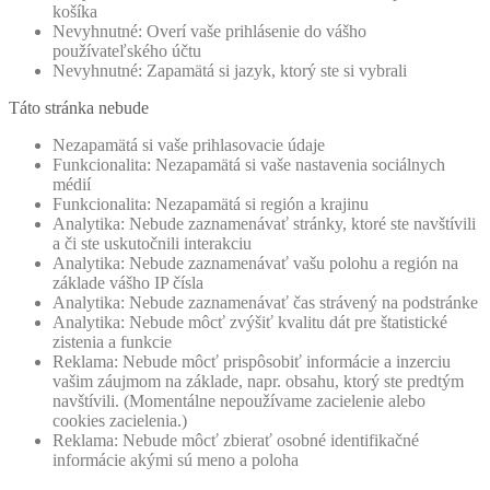
košíka
Nevyhnutné: Overí vaše prihlásenie do vášho
používateľského účtu
Nevyhnutné: Zapamätá si jazyk, ktorý ste si vybrali
Táto stránka nebude
Nezapamätá si vaše prihlasovacie údaje
Funkcionalita: Nezapamätá si vaše nastavenia sociálnych
médií
Funkcionalita: Nezapamätá si región a krajinu
Analytika: Nebude zaznamenávať stránky, ktoré ste navštívili
a či ste uskutočnili interakciu
Analytika: Nebude zaznamenávať vašu polohu a región na
základe vášho IP čísla
Analytika: Nebude zaznamenávať čas strávený na podstránke
Analytika: Nebude môcť zvýšiť kvalitu dát pre štatistické
zistenia a funkcie
Reklama: Nebude môcť prispôsobiť informácie a inzerciu
vašim záujmom na základe, napr. obsahu, ktorý ste predtým
navštívili. (Momentálne nepoužívame zacielenie alebo
cookies zacielenia.)
Reklama: Nebude môcť zbierať osobné identifikačné
informácie akými sú meno a poloha