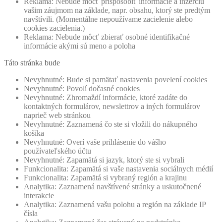
Reklama: Nebude môcť prispôsobiť informácie a inzerciu
vašim záujmom na základe, napr. obsahu, ktorý ste predtým
navštívili. (Momentálne nepoužívame zacielenie alebo
cookies zacielenia.)
Reklama: Nebude môcť zbierať osobné identifikačné
informácie akými sú meno a poloha
Táto stránka bude
Nevyhnutné: Bude si pamätať nastavenia povelení cookies
Nevyhnutné: Povolí dočasné cookies
Nevyhnutné: Zhromaždí informácie, ktoré zadáte do
kontaktných formulárov, newslettrov a iných formulárov
naprieč web stránkou
Nevyhnutné: Zaznamená čo ste si vložili do nákupného
košíka
Nevyhnutné: Overí vaše prihlásenie do vášho
používateľského účtu
Nevyhnutné: Zapamätá si jazyk, ktorý ste si vybrali
Funkcionalita: Zapamätá si vaše nastavenia sociálnych médií
Funkcionalita: Zapamätá si vybraný región a krajinu
Analytika: Zaznamená navštívené stránky a uskutočnené
interakcie
Analytika: Zaznamená vašu polohu a región na základe IP
čísla