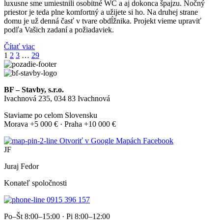
luxusne sme umiestnili osobitné WC a aj dokonca špajzu. Nočný
priestor je teda plne komfortný a užijete si ho. Na druhej strane
domu je už denná časť v tvare obdĺžnika. Projekt vieme upraviť
podľa Vašich zadaní a požiadaviek.
Čítať viac
1
2
3
…
29
BF – Stavby, s.r.o.
Ivachnová 235, 034 83 Ivachnová
Staviame po celom Slovensku
Morava +5 000 € · Praha +10 000 €
Otvoriť v Google Mapách
Facebook
JF
Juraj Fedor
Konateľ spoločnosti
0915 396 157
Po–Št 8:00–15:00 · Pi 8:00–12:00