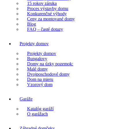
15 rokov záruka
Proces výstavby domu
Konkurenčné výhody
Ceny za montované domy
Blog
FAQ – časté dotazy
Projekty domov
Projekty domov
Bungalovy
Domy na úzky pozemok:
Malé domy
Dvojposchodové domy
Dom na mieru
Vzorový dom
Garáže
Katalóg garáží
O garážach
Záhradné domčeky