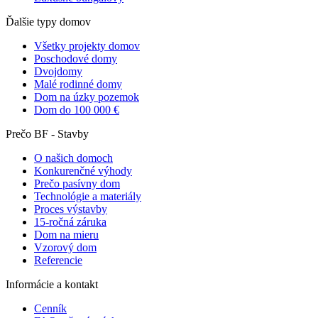
Ďalšie typy domov
Všetky projekty domov
Poschodové domy
Dvojdomy
Malé rodinné domy
Dom na úzky pozemok
Dom do 100 000 €
Prečo BF - Stavby
O našich domoch
Konkurenčné výhody
Prečo pasívny dom
Technológie a materiály
Proces výstavby
15-ročná záruka
Dom na mieru
Vzorový dom
Referencie
Informácie a kontakt
Cenník