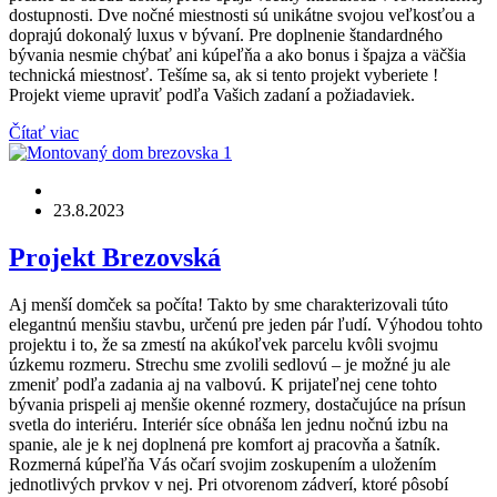
dostupnosti. Dve nočné miestnosti sú unikátne svojou veľkosťou a
doprajú dokonalý luxus v bývaní. Pre doplnenie štandardného
bývania nesmie chýbať ani kúpeľňa a ako bonus i špajza a väčšia
technická miestnosť. Tešíme sa, ak si tento projekt vyberiete !
Projekt vieme upraviť podľa Vašich zadaní a požiadaviek.
Čítať viac
23.8.2023
Projekt Brezovská
Aj menší domček sa počíta! Takto by sme charakterizovali túto
elegantnú menšiu stavbu, určenú pre jeden pár ľudí. Výhodou tohto
projektu i to, že sa zmestí na akúkoľvek parcelu kvôli svojmu
úzkemu rozmeru. Strechu sme zvolili sedlovú – je možné ju ale
zmeniť podľa zadania aj na valbovú. K prijateľnej cene tohto
bývania prispeli aj menšie okenné rozmery, dostačujúce na prísun
svetla do interiéru. Interiér síce obnáša len jednu nočnú izbu na
spanie, ale je k nej doplnená pre komfort aj pracovňa a šatník.
Rozmerná kúpeľňa Vás očarí svojim zoskupením a uložením
jednotlivých prvkov v nej. Pri otvorenom zádverí, ktoré pôsobí