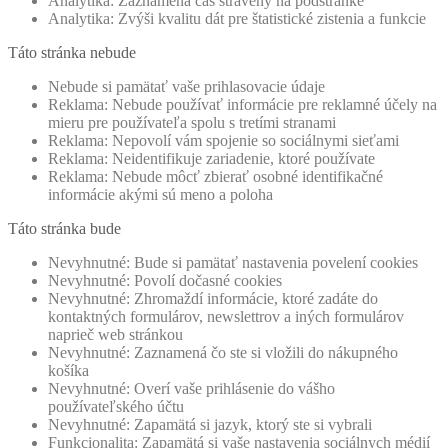
Analytika: Zaznamená čas strávený na podstránke
Analytika: Zvýši kvalitu dát pre štatistické zistenia a funkcie
Táto stránka nebude
Nebude si pamätať vaše prihlasovacie údaje
Reklama: Nebude používať informácie pre reklamné účely na
mieru pre používateľa spolu s tretími stranami
Reklama: Nepovolí vám spojenie so sociálnymi sieťami
Reklama: Neidentifikuje zariadenie, ktoré používate
Reklama: Nebude môcť zbierať osobné identifikačné
informácie akými sú meno a poloha
Táto stránka bude
Nevyhnutné: Bude si pamätať nastavenia povelení cookies
Nevyhnutné: Povolí dočasné cookies
Nevyhnutné: Zhromaždí informácie, ktoré zadáte do
kontaktných formulárov, newslettrov a iných formulárov
naprieč web stránkou
Nevyhnutné: Zaznamená čo ste si vložili do nákupného
košíka
Nevyhnutné: Overí vaše prihlásenie do vášho
používateľského účtu
Nevyhnutné: Zapamätá si jazyk, ktorý ste si vybrali
Funkcionalita: Zapamätá si vaše nastavenia sociálnych médií