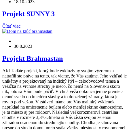
18.10.2023
Projekt SUNNY 3
Čítať viac
30.8.2023
Projekt Brahmastan
Ak hľadáte projekt, ktorý bude exkluzívny svojím výzorom a
natrafili ste práve na tento, tak vieme, že Vás zaujme. Jeho vzhľad je
unikátny a projektovaný na indický štýl – celoobvodová terasa a
vežička na vrchole strechy je niečo, čo nemá na Slovensku skoro
nik, toto sa Vám bude páčiť. Vrchná veža dokonca jemne premieta
denné svetlo do interiéru stavby a to do zelenej záhrady, ktorá je
rovno pod vežou. V zádverí máme pre Vás malinký výklenok
napríklad na umiestnenie bojlera alebo menšej skrine /samozrejme,
je tu miesto aj pre roldoor/. Následná veľkorozmerová centrálna
chodba v rozmere 3,3×3,3metra si Vás získa svojou zelenou
záhradou osadenou do stredu tejto chodby. Chodba je situovaná
presne do stredu domu, preto spája všetky miestnosti v rovnomernej