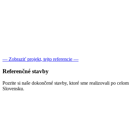
— Zobraziť projekt, tejto referencie —
Referenčné
stavby
Pozrite si naše dokončené stavby, ktoré sme realizovali po celom
Slovensku.
Boľkovce:
Projekt Individuálny
Zobraziť projekt
Mokrance:
Projekt Garáž – BF 6