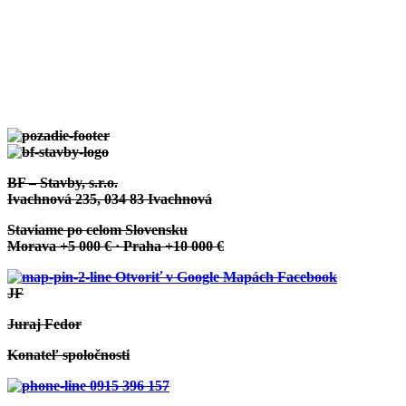
Zobraziť projekt
Moravské Lieskové:
Projekt Individuálny
Zobraziť projekt
Bílokve Humence:
Projekt Individuálny
BF – Stavby, s.r.o.
Ivachnová 235, 034 83 Ivachnová
Staviame po celom Slovensku
Morava +5 000 € · Praha +10 000 €
Otvoriť v Google Mapách
Facebook
JF
Zobraziť projekt
Juraj Fedor
Žebrák ČR:
Projekt Individuálny
Konateľ spoločnosti
0915 396 157