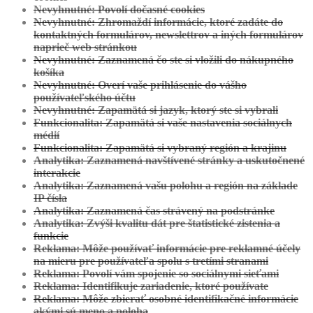
Nevyhnutné: Povolí dočasné cookies
Nevyhnutné: Zhromaždí informácie, ktoré zadáte do
kontaktných formulárov, newslettrov a iných formulárov
naprieč web stránkou
Nevyhnutné: Zaznamená čo ste si vložili do nákupného
košíka
Nevyhnutné: Overí vaše prihlásenie do vášho
používateľského účtu
Zobraziť projekt
Nevyhnutné: Zapamätá si jazyk, ktorý ste si vybrali
Funkcionalita: Zapamätá si vaše nastavenia sociálnych
Želiezovce:
Projekt Individuálny
médií
Funkcionalita: Zapamätá si vybraný región a krajinu
Analytika: Zaznamená navštívené stránky a uskutočnené
interakcie
Analytika: Zaznamená vašu polohu a región na základe
IP čísla
Analytika: Zaznamená čas strávený na podstránke
Analytika: Zvýši kvalitu dát pre štatistické zistenia a
funkcie
Reklama: Môže používať informácie pre reklamné účely
Zobraziť projekt
na mieru pre používateľa spolu s tretími stranami
Reklama: Povolí vám spojenie so sociálnymi sieťami
Polomka:
Projekt Individuálny
Reklama: Identifikuje zariadenie, ktoré používate
Reklama: Môže zbierať osobné identifikačné informácie
akými sú meno a poloha