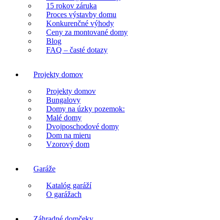
15 rokov záruka
Proces výstavby domu
Konkurenčné výhody
Ceny za montované domy
Blog
FAQ – časté dotazy
Projekty domov
Projekty domov
Bungalovy
Domy na úzky pozemok:
Malé domy
Dvojposchodové domy
Dom na mieru
Vzorový dom
Garáže
Katalóg garáží
O garážach
Záhradné domčeky