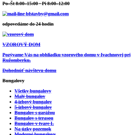
Po–Št 8:00–15:00 · Pi 8:00–12:00
bfstavby@gmail.com
odpovedáme do 24 hodín
VZOROVÝ DOM
Pozývame Vás na obhliadku vzorového domu v Ivachnovej pri
Ružomberku.
Dohodnúť návštevu domu
Bungalovy
Všetky bungalovy
Malý bungalov
4-izbový bungalov
5-izbový bungalov
Bungalov s garážou
Bungalov s terasou
Bungalov v tvare L
Zobraziť projekt
Na úzky pozemok
Moderné bungalovy