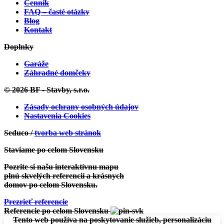
Cenník
FAQ – časté otázky
Blog
Kontakt
Doplnky
Garáže
Záhradné domčeky
Zobraziť projekt
© 2026 BF - Stavby, s.r.o.
Mokrance:
Projekt Individuálny
Zásady ochrany osobných údajov
Nastavenia Cookies
Seduco /
tvorba web stránok
Staviame po celom Slovensku
Pozrite si našu interaktívnu mapu
plnú skvelých referencií a krásnych
domov po celom Slovensku.
Zobraziť projekt
Prezrieť referencie
Referencie po celom Slovensku
Jamník:
Projekt individuálny
Tento web používa na poskytovanie služieb, personalizáciu