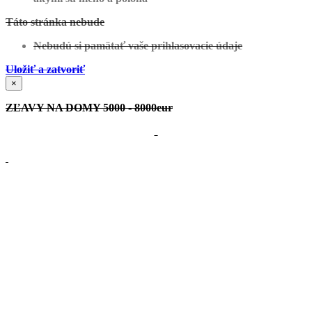
Táto stránka nebude
Nebudú si pamätať vaše prihlasovacie údaje
Uložiť a zatvoriť
×
Zobraziť projekt
ZĽAVY NA DOMY 5000 - 8000eur
Horný Vadičov:
Projekt Individuálny
Zobraziť projekt
Uhorská Ves:
Projekt Individuálny