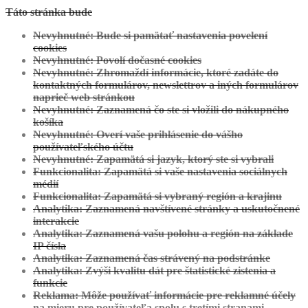
Táto stránka bude
Zobraziť projekt
Nevyhnutné: Bude si pamätať nastavenia povelení
Modra:
Projekt Individuálny
cookies
Nevyhnutné: Povolí dočasné cookies
Nevyhnutné: Zhromaždí informácie, ktoré zadáte do
kontaktných formulárov, newslettrov a iných formulárov
naprieč web stránkou
Nevyhnutné: Zaznamená čo ste si vložili do nákupného
košíka
Nevyhnutné: Overí vaše prihlásenie do vášho
používateľského účtu
Nevyhnutné: Zapamätá si jazyk, ktorý ste si vybrali
Funkcionalita: Zapamätá si vaše nastavenia sociálnych
médií
Zobraziť projekt
Funkcionalita: Zapamätá si vybraný región a krajinu
Analytika: Zaznamená navštívené stránky a uskutočnené
Sučany:
Projekt Individuálny
interakcie
Analytika: Zaznamená vašu polohu a región na základe
IP čísla
Analytika: Zaznamená čas strávený na podstránke
Analytika: Zvýši kvalitu dát pre štatistické zistenia a
funkcie
Reklama: Môže používať informácie pre reklamné účely
na mieru pre používateľa spolu s tretími stranami