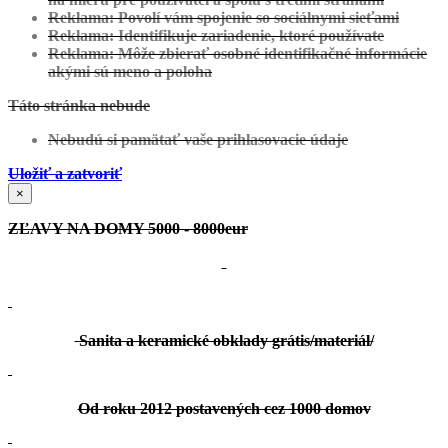
Reklama: Povolí vám spojenie so sociálnymi sieťami
Reklama: Identifikuje zariadenie, ktoré používate
Reklama: Môže zbierať osobné identifikačné informácie
akými sú meno a poloha
Zobraziť projekt
Táto stránka nebude
Nesluša:
Projekt Individuálny
Nebudú si pamätať vaše prihlasovacie údaje
Uložiť a zatvoriť
×
ZĽAVY NA DOMY 5000 - 8000eur
Zobraziť projekt
Sanita a keramické obklady grátis/materiál/
Želiezovce:
Projekt Individuálny
Od roku 2012 postavených cez 1000 domov