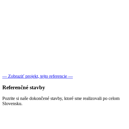
— Zobraziť projekt, tejto referencie —
Referenčné
stavby
Pozrite si naše dokončené stavby, ktoré sme realizovali po celom
Slovensku.
Boľkovce:
Projekt Individuálny