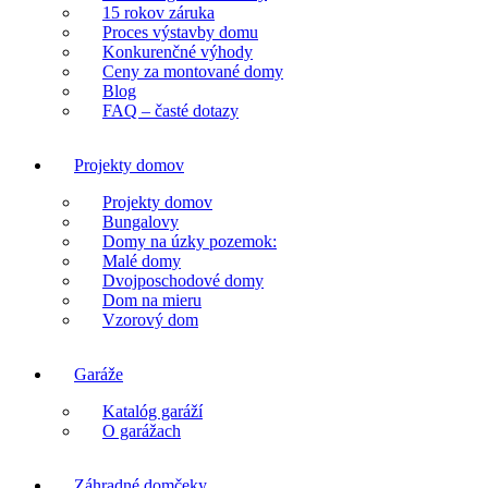
15 rokov záruka
Proces výstavby domu
Konkurenčné výhody
Ceny za montované domy
Blog
FAQ – časté dotazy
Projekty domov
Projekty domov
Bungalovy
Domy na úzky pozemok:
Malé domy
Dvojposchodové domy
Dom na mieru
Vzorový dom
Garáže
Katalóg garáží
O garážach
Záhradné domčeky