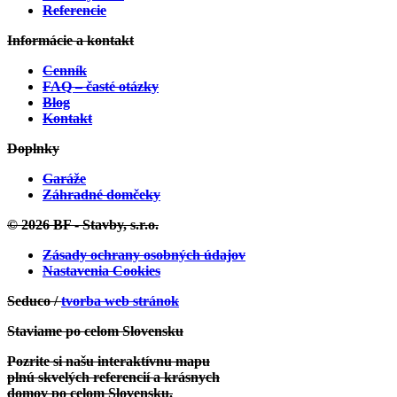
Referencie
Informácie a kontakt
Cenník
FAQ – časté otázky
Blog
Kontakt
Zobraziť projekt
Doplnky
Velké Opatovice:
Projekt Individuálny
Garáže
Záhradné domčeky
© 2026 BF - Stavby, s.r.o.
Zásady ochrany osobných údajov
Nastavenia Cookies
Seduco /
tvorba web stránok
Staviame po celom Slovensku
Zobraziť projekt
Pozrite si našu interaktívnu mapu
plnú skvelých referencií a krásnych
Mokrance:
Projekt Individuálny
domov po celom Slovensku.