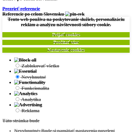
Prezrieť referencie
Referencie po celom Slovensku
Tento web používa na poskytovanie služieb, personalizáciu
reklám a analýzu návštevnosti súbory cookie.
Prijať cookies
Prečítať viac
Nastavenie cookies
Zobraziť projekt
Zablokovať všetko
Jamník:
Projekt individuálny
Nevyhnutné
Funkcionalita
Analytika
Reklama
Táto stránka bude
Nevyhnutné: Bude si pamätať nastavenia povelení