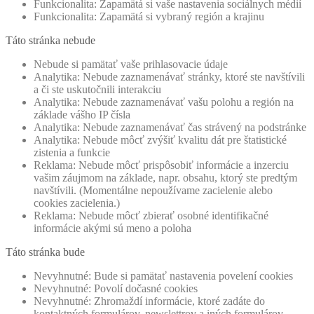
Funkcionalita: Zapamätá si vaše nastavenia sociálnych médií
Funkcionalita: Zapamätá si vybraný región a krajinu
Táto stránka nebude
Nebude si pamätať vaše prihlasovacie údaje
Analytika: Nebude zaznamenávať stránky, ktoré ste navštívili
a či ste uskutočnili interakciu
Analytika: Nebude zaznamenávať vašu polohu a región na
základe vášho IP čísla
Analytika: Nebude zaznamenávať čas strávený na podstránke
Analytika: Nebude môcť zvýšiť kvalitu dát pre štatistické
zistenia a funkcie
Reklama: Nebude môcť prispôsobiť informácie a inzerciu
vašim záujmom na základe, napr. obsahu, ktorý ste predtým
navštívili. (Momentálne nepoužívame zacielenie alebo
cookies zacielenia.)
Reklama: Nebude môcť zbierať osobné identifikačné
informácie akými sú meno a poloha
Táto stránka bude
Nevyhnutné: Bude si pamätať nastavenia povelení cookies
Nevyhnutné: Povolí dočasné cookies
Nevyhnutné: Zhromaždí informácie, ktoré zadáte do
kontaktných formulárov, newslettrov a iných formulárov