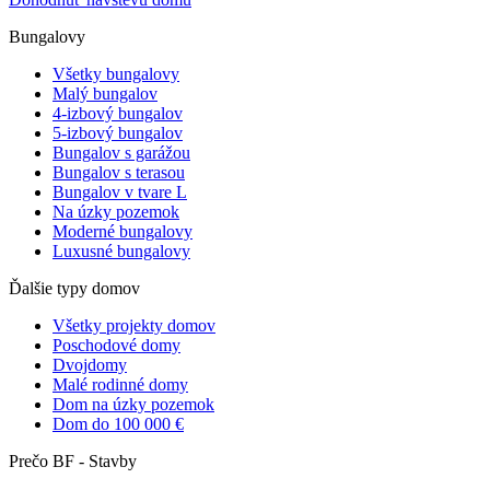
Bungalovy
Všetky bungalovy
Malý bungalov
4-izbový bungalov
5-izbový bungalov
Bungalov s garážou
Bungalov s terasou
Bungalov v tvare L
Na úzky pozemok
Moderné bungalovy
Luxusné bungalovy
Ďalšie typy domov
Všetky projekty domov
Poschodové domy
Dvojdomy
Malé rodinné domy
Dom na úzky pozemok
Dom do 100 000 €
Prečo BF - Stavby