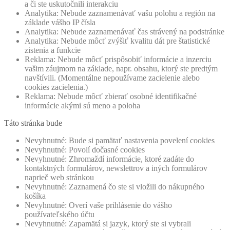
a či ste uskutočnili interakciu
Analytika: Nebude zaznamenávať vašu polohu a región na
základe vášho IP čísla
Analytika: Nebude zaznamenávať čas strávený na podstránke
Analytika: Nebude môcť zvýšiť kvalitu dát pre štatistické
zistenia a funkcie
Reklama: Nebude môcť prispôsobiť informácie a inzerciu
vašim záujmom na základe, napr. obsahu, ktorý ste predtým
navštívili. (Momentálne nepoužívame zacielenie alebo
cookies zacielenia.)
Reklama: Nebude môcť zbierať osobné identifikačné
informácie akými sú meno a poloha
Táto stránka bude
Nevyhnutné: Bude si pamätať nastavenia povelení cookies
Nevyhnutné: Povolí dočasné cookies
Nevyhnutné: Zhromaždí informácie, ktoré zadáte do
kontaktných formulárov, newslettrov a iných formulárov
naprieč web stránkou
Nevyhnutné: Zaznamená čo ste si vložili do nákupného
košíka
Nevyhnutné: Overí vaše prihlásenie do vášho
používateľského účtu
Nevyhnutné: Zapamätá si jazyk, ktorý ste si vybrali