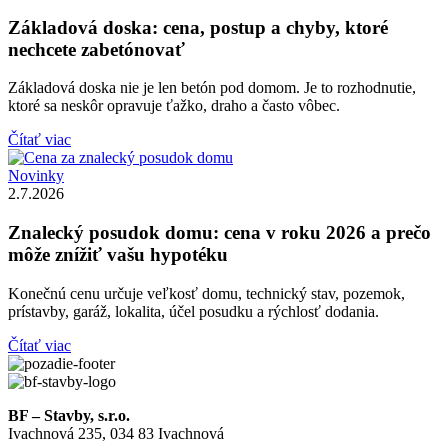
Základová doska: cena, postup a chyby, ktoré
nechcete zabetónovať
Základová doska nie je len betón pod domom. Je to rozhodnutie,
ktoré sa neskôr opravuje ťažko, draho a často vôbec.
Čítať viac
Novinky
2.7.2026
Znalecký posudok domu: cena v roku 2026 a prečo
môže znížiť vašu hypotéku
Konečnú cenu určuje veľkosť domu, technický stav, pozemok,
prístavby, garáž, lokalita, účel posudku a rýchlosť dodania.
Čítať viac
BF – Stavby, s.r.o.
Ivachnová 235, 034 83 Ivachnová