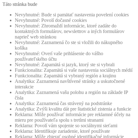
Táto stránka bude
Nevyhnutné: Bude si pamätať nastavenia povelení cookies
Nevyhnutné: Povolí dočasné cookies
Nevyhnutné: Zhromaždí informácie, ktoré zadáte do
kontaktných formulárov, newslettrov a iných formulárov
naprieč web stránkou
Nevyhnutné: Zaznamená čo ste si vložili do nákupného
košíka
Nevyhnutné: Overí vaše prihlásenie do vášho
používateľského účtu
Nevyhnutné: Zapamätá si jazyk, ktorý ste si vybrali
Funkcionalita: Zapamätá si vaše nastavenia sociálnych médií
Funkcionalita: Zapamätá si vybraný región a krajinu
Analytika: Zaznamená navštívené stránky a uskutočnené
interakcie
Analytika: Zaznamená vašu polohu a región na základe IP
čísla
Analytika: Zaznamená čas strávený na podstránke
Analytika: Zvýši kvalitu dát pre štatistické zistenia a funkcie
Reklama: Môže používať informácie pre reklamné účely na
mieru pre používateľa spolu s tretími stranami
Reklama: Povolí vám spojenie so sociálnymi sieťami
Reklama: Identifikuje zariadenie, ktoré používate
Reklama: Môže zbierať osobné identifikačné informácie