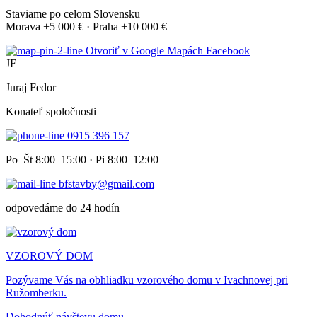
Staviame po celom Slovensku
Morava +5 000 € · Praha +10 000 €
Otvoriť v Google Mapách
Facebook
JF
Juraj Fedor
Konateľ spoločnosti
0915 396 157
Po–Št 8:00–15:00 · Pi 8:00–12:00
bfstavby@gmail.com
odpovedáme do 24 hodín
VZOROVÝ DOM
Pozývame Vás na obhliadku vzorového domu v Ivachnovej pri
Ružomberku.
Dohodnúť návštevu domu