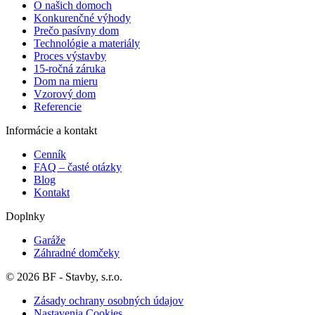
O našich domoch
Konkurenčné výhody
Prečo pasívny dom
Technológie a materiály
Proces výstavby
15-ročná záruka
Dom na mieru
Vzorový dom
Referencie
Informácie a kontakt
Cenník
FAQ – časté otázky
Blog
Kontakt
Doplnky
Garáže
Záhradné domčeky
© 2026 BF - Stavby, s.r.o.
Zásady ochrany osobných údajov
Nastavenia Cookies