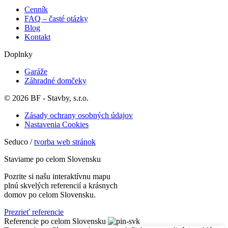
Cenník
FAQ – časté otázky
Blog
Kontakt
Doplnky
Garáže
Záhradné domčeky
© 2026 BF - Stavby, s.r.o.
Zásady ochrany osobných údajov
Nastavenia Cookies
Seduco /
tvorba web stránok
Staviame po celom Slovensku
Pozrite si našu interaktívnu mapu
plnú skvelých referencií a krásnych
domov po celom Slovensku.
Prezrieť referencie
Referencie po celom Slovensku