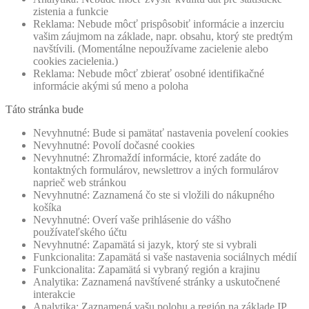
zistenia a funkcie
Reklama: Nebude môcť prispôsobiť informácie a inzerciu
vašim záujmom na základe, napr. obsahu, ktorý ste predtým
navštívili. (Momentálne nepoužívame zacielenie alebo
cookies zacielenia.)
Reklama: Nebude môcť zbierať osobné identifikačné
informácie akými sú meno a poloha
Táto stránka bude
Nevyhnutné: Bude si pamätať nastavenia povelení cookies
Nevyhnutné: Povolí dočasné cookies
Nevyhnutné: Zhromaždí informácie, ktoré zadáte do
kontaktných formulárov, newslettrov a iných formulárov
naprieč web stránkou
Nevyhnutné: Zaznamená čo ste si vložili do nákupného
košíka
Nevyhnutné: Overí vaše prihlásenie do vášho
používateľského účtu
Nevyhnutné: Zapamätá si jazyk, ktorý ste si vybrali
Funkcionalita: Zapamätá si vaše nastavenia sociálnych médií
Funkcionalita: Zapamätá si vybraný región a krajinu
Analytika: Zaznamená navštívené stránky a uskutočnené
interakcie
Analytika: Zaznamená vašu polohu a región na základe IP