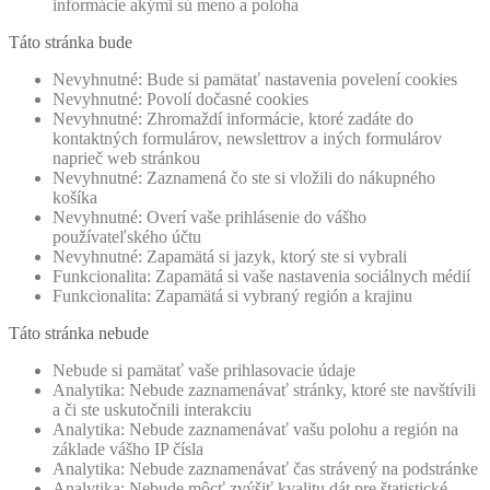
informácie akými sú meno a poloha
Táto stránka bude
Nevyhnutné: Bude si pamätať nastavenia povelení cookies
Nevyhnutné: Povolí dočasné cookies
Nevyhnutné: Zhromaždí informácie, ktoré zadáte do
kontaktných formulárov, newslettrov a iných formulárov
naprieč web stránkou
Nevyhnutné: Zaznamená čo ste si vložili do nákupného
košíka
Nevyhnutné: Overí vaše prihlásenie do vášho
používateľského účtu
Nevyhnutné: Zapamätá si jazyk, ktorý ste si vybrali
Funkcionalita: Zapamätá si vaše nastavenia sociálnych médií
Funkcionalita: Zapamätá si vybraný región a krajinu
Táto stránka nebude
Nebude si pamätať vaše prihlasovacie údaje
Analytika: Nebude zaznamenávať stránky, ktoré ste navštívili
a či ste uskutočnili interakciu
Analytika: Nebude zaznamenávať vašu polohu a región na
základe vášho IP čísla
Analytika: Nebude zaznamenávať čas strávený na podstránke
Analytika: Nebude môcť zvýšiť kvalitu dát pre štatistické