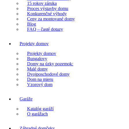
15 rokov záruka
Proces výstavby domu
Konkurenčné výhody
Ceny za montované domy
Blog
FAQ – časté dotazy
Projekty domov
Projekty domov
Bungalovy
Domy na úzky pozemok:
Malé domy
Dvojposchodové domy
Dom na mieru
Vzorový dom
Garáže
Katalóg garáží
O garážach
Záhradné domčeky