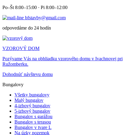
Po–Št 8:00–15:00 · Pi 8:00–12:00
bfstavby@gmail.com
odpovedáme do 24 hodín
VZOROVÝ DOM
Pozývame Vás na obhliadku vzorového domu v Ivachnovej pri
Ružomberku.
Dohodnúť návštevu domu
Bungalovy
Všetky bungalovy
Malý bungalov
4-izbový bungalov
5-izbový bungalov
Bungalov s garážou
Bungalov s terasou
Bungalov v tvare L
Na úzky pozemok