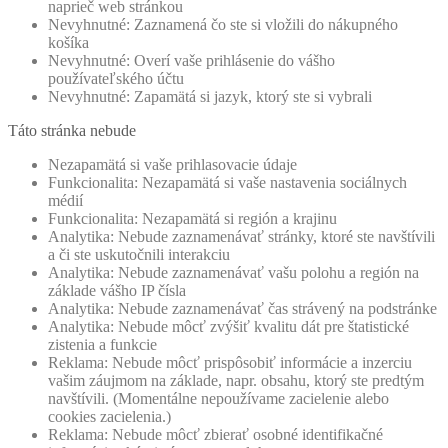
naprieč web stránkou
Nevyhnutné: Zaznamená čo ste si vložili do nákupného
košíka
Nevyhnutné: Overí vaše prihlásenie do vášho
používateľského účtu
Nevyhnutné: Zapamätá si jazyk, ktorý ste si vybrali
Táto stránka nebude
Nezapamätá si vaše prihlasovacie údaje
Funkcionalita: Nezapamätá si vaše nastavenia sociálnych
médií
Funkcionalita: Nezapamätá si región a krajinu
Analytika: Nebude zaznamenávať stránky, ktoré ste navštívili
a či ste uskutočnili interakciu
Analytika: Nebude zaznamenávať vašu polohu a región na
základe vášho IP čísla
Analytika: Nebude zaznamenávať čas strávený na podstránke
Analytika: Nebude môcť zvýšiť kvalitu dát pre štatistické
zistenia a funkcie
Reklama: Nebude môcť prispôsobiť informácie a inzerciu
vašim záujmom na základe, napr. obsahu, ktorý ste predtým
navštívili. (Momentálne nepoužívame zacielenie alebo
cookies zacielenia.)
Reklama: Nebude môcť zbierať osobné identifikačné