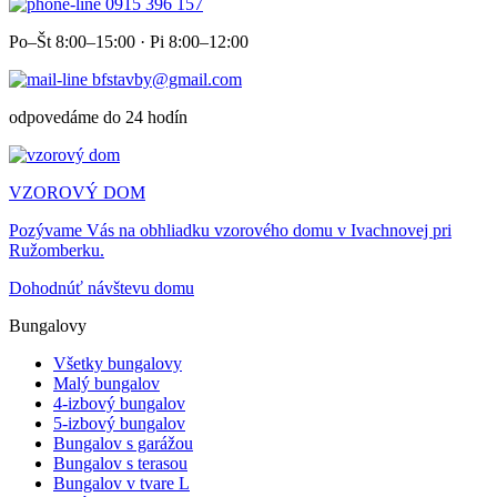
0915 396 157
Po–Št 8:00–15:00 · Pi 8:00–12:00
bfstavby@gmail.com
odpovedáme do 24 hodín
VZOROVÝ DOM
Pozývame Vás na obhliadku vzorového domu v Ivachnovej pri
Ružomberku.
Dohodnúť návštevu domu
Bungalovy
Všetky bungalovy
Malý bungalov
4-izbový bungalov
5-izbový bungalov
Bungalov s garážou
Bungalov s terasou
Bungalov v tvare L