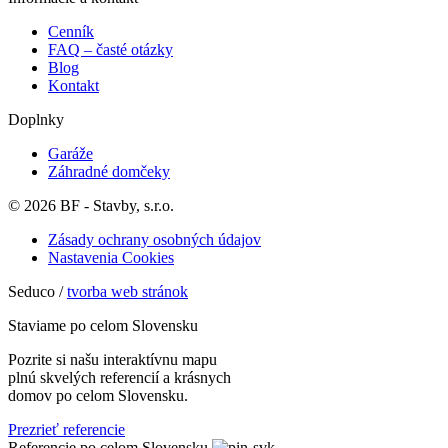
Cenník
FAQ – časté otázky
Blog
Kontakt
Doplnky
Garáže
Záhradné domčeky
© 2026 BF - Stavby, s.r.o.
Zásady ochrany osobných údajov
Nastavenia Cookies
Seduco /
tvorba web stránok
Staviame po celom Slovensku
Pozrite si našu interaktívnu mapu
plnú skvelých referencií a krásnych
domov po celom Slovensku.
Prezrieť referencie
Referencie po celom Slovensku