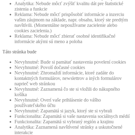
Analytika: Nebude môcť zvýšiť kvalitu dát pre štatistické
zistenia a funkcie
Reklama: Nebude môcť prispôsobiť informácie a inzerciu
vašim záujmom na základe, napr. obsahu, ktorý ste predtým
navštívili. (Momentálne nepoužívame zacielenie alebo
cookies zacielenia.)
Reklama: Nebude môcť zbierať osobné identifikačné
informácie akými sú meno a poloha
Táto stránka bude
Nevyhnutné: Bude si pamätať nastavenia povelení cookies
Nevyhnutné: Povolí dočasné cookies
Nevyhnutné: Zhromaždí informácie, ktoré zadáte do
kontaktných formulárov, newslettrov a iných formulárov
naprieč web stránkou
Nevyhnutné: Zaznamená čo ste si vložili do nákupného
košíka
Nevyhnutné: Overí vaše prihlásenie do vášho
používateľského účtu
Nevyhnutné: Zapamätá si jazyk, ktorý ste si vybrali
Funkcionalita: Zapamätá si vaše nastavenia sociálnych médií
Funkcionalita: Zapamätá si vybraný región a krajinu
Analytika: Zaznamená navštívené stránky a uskutočnené
interakcie