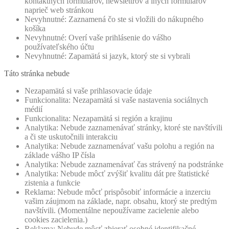
kontaktných formulárov, newslettrov a iných formulárov
naprieč web stránkou
Nevyhnutné: Zaznamená čo ste si vložili do nákupného
košíka
Nevyhnutné: Overí vaše prihlásenie do vášho
používateľského účtu
Nevyhnutné: Zapamätá si jazyk, ktorý ste si vybrali
Táto stránka nebude
Nezapamätá si vaše prihlasovacie údaje
Funkcionalita: Nezapamätá si vaše nastavenia sociálnych
médií
Funkcionalita: Nezapamätá si región a krajinu
Analytika: Nebude zaznamenávať stránky, ktoré ste navštívili
a či ste uskutočnili interakciu
Analytika: Nebude zaznamenávať vašu polohu a región na
základe vášho IP čísla
Analytika: Nebude zaznamenávať čas strávený na podstránke
Analytika: Nebude môcť zvýšiť kvalitu dát pre štatistické
zistenia a funkcie
Reklama: Nebude môcť prispôsobiť informácie a inzerciu
vašim záujmom na základe, napr. obsahu, ktorý ste predtým
navštívili. (Momentálne nepoužívame zacielenie alebo
cookies zacielenia.)
Reklama: Nebude môcť zbierať osobné identifikačné